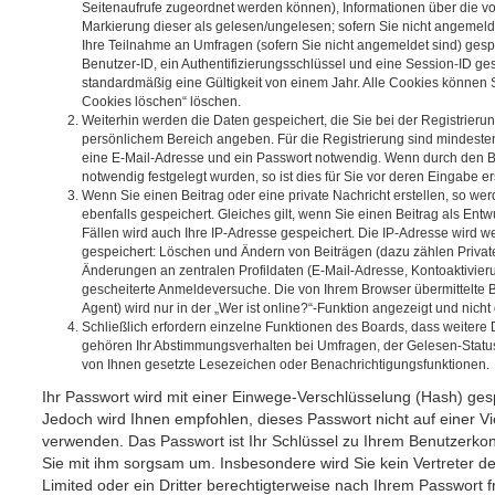
Seitenaufrufe zugeordnet werden können), Informationen über die v
Markierung dieser als gelesen/ungelesen; sofern Sie nicht angemeld
Ihre Teilnahme an Umfragen (sofern Sie nicht angemeldet sind) gesp
Benutzer-ID, ein Authentifizierungsschlüssel und eine Session-ID g
standardmäßig eine Gültigkeit von einem Jahr. Alle Cookies können Si
Cookies löschen“ löschen.
Weiterhin werden die Daten gespeichert, die Sie bei der Registrierung
persönlichem Bereich angeben. Für die Registrierung sind mindeste
eine E-Mail-Adresse und ein Passwort notwendig. Wenn durch den Be
notwendig festgelegt wurden, so ist dies für Sie vor deren Eingabe ers
Wenn Sie einen Beitrag oder eine private Nachricht erstellen, so w
ebenfalls gespeichert. Gleiches gilt, wenn Sie einen Beitrag als Ent
Fällen wird auch Ihre IP-Adresse gespeichert. Die IP-Adresse wird we
gespeichert: Löschen und Ändern von Beiträgen (dazu zählen Privat
Änderungen an zentralen Profildaten (E-Mail-Adresse, Kontoaktivier
gescheiterte Anmeldeversuche. Die von Ihrem Browser übermittelte
Agent) wird nur in der „Wer ist online?“-Funktion angezeigt und nicht
Schließlich erfordern einzelne Funktionen des Boards, dass weitere
gehören Ihr Abstimmungsverhalten bei Umfragen, der Gelesen-Status 
von Ihnen gesetzte Lesezeichen oder Benachrichtigungsfunktionen.
Ihr Passwort wird mit einer Einwege-Verschlüsselung (Hash) gespe
Jedoch wird Ihnen empfohlen, dieses Passwort nicht auf einer V
verwenden. Das Passwort ist Ihr Schlüssel zu Ihrem Benutzerkon
Sie mit ihm sorgsam um. Insbesondere wird Sie kein Vertreter d
Limited oder ein Dritter berechtigterweise nach Ihrem Passwort f