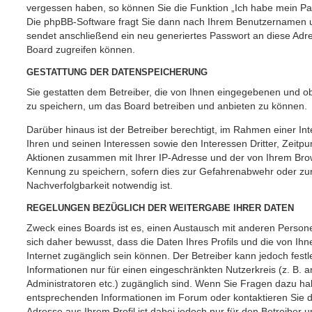
vergessen haben, so können Sie die Funktion „Ich habe mein P
Die phpBB-Software fragt Sie dann nach Ihrem Benutzernamen u
sendet anschließend ein neu generiertes Passwort an diese Adr
Board zugreifen können.
GESTATTUNG DER DATENSPEICHERUNG
Sie gestatten dem Betreiber, die von Ihnen eingegebenen und ob
zu speichern, um das Board betreiben und anbieten zu können.
Darüber hinaus ist der Betreiber berechtigt, im Rahmen einer 
Ihren und seinen Interessen sowie den Interessen Dritter, Zeitpu
Aktionen zusammen mit Ihrer IP-Adresse und der von Ihrem Brow
Kennung zu speichern, sofern dies zur Gefahrenabwehr oder zur
Nachverfolgbarkeit notwendig ist.
REGELUNGEN BEZÜGLICH DER WEITERGABE IHRER DATEN
Zweck eines Boards ist es, einen Austausch mit anderen Persone
sich daher bewusst, dass die Daten Ihres Profils und die von Ihne
Internet zugänglich sein können. Der Betreiber kann jedoch fest
Informationen nur für einen eingeschränkten Nutzerkreis (z. B. an
Administratoren etc.) zugänglich sind. Wenn Sie Fragen dazu h
entsprechenden Informationen im Forum oder kontaktieren Sie de
Adresse aus Ihrem Profil ist dabei jedoch nur für den Betreiber 