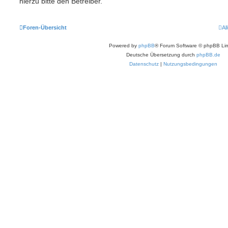
hierzu bitte den Betreiber.
Foren-Übersicht
Al
Powered by
phpBB
® Forum Software © phpBB Lim
Deutsche Übersetzung durch
phpBB.de
Datenschutz
|
Nutzungsbedingungen