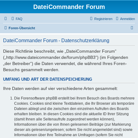
DateiCommander Forum
FAQ
Registrieren
Anmelden
S
Foren-Übersicht
u
DateiCommander Forum - Datenschutzerklärung
c
h
Diese Richtlinie beschreibt, wie „DateiCommander Forum“
(„http://www.dateicommander.de/forum/phpBB3“) (im Folgenden
e
„der Betreiber“) die Daten verwendet, die während Ihres Foren-
Besuchs gesammelt werden.
UMFANG UND ART DER DATENSPEICHERUNG
Ihre Daten werden auf vier verschiedene Arten gesammelt:
Die Forensoftware phpBB erstellt bei Ihrem Besuch des Boards mehrere
Cookies. Cookies sind kleine Textdateien, die Ihr Browser als temporäre
Dateien ablegt und die zwischen den einzelnen Aufrufen des Boards
erhalten bleiben. In diesen Cookies sind die aktuelle ID Ihrer Sitzung
(damit Ihnen alle Seitenaufrufe zugeordnet werden können),
Informationen über die von Ihnen gelesenen Beiträge (zur Markierung
dieser als gelesen/ungelesen; sofern Sie nicht angemeldet sind) sowie
Informationen über Ihre Teilnahme an Umfragen (sofern Sie nicht