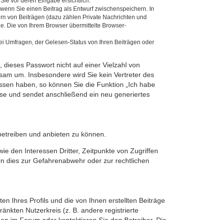
Sie vor deren Eingabe ersichtlich.
, wenn Sie einen Beitrag als Entwurf zwischenspeichern. In
ern von Beiträgen (dazu zählen Private Nachrichten und
e. Die von Ihrem Browser übermittelte Browser-
ei Umfragen, der Gelesen-Status von Ihren Beiträgen oder
 dieses Passwort nicht auf einer Vielzahl von
sam um. Insbesondere wird Sie kein Vertreter des
essen haben, so können Sie die Funktion „Ich habe
se und sendet anschließend ein neu generiertes
betreiben und anbieten zu können.
e den Interessen Dritter, Zeitpunkte von Zugriffen
n dies zur Gefahrenabwehr oder zur rechtlichen
n Ihres Profils und die von Ihnen erstellten Beiträge
änkten Nutzerkreis (z. B. andere registrierte