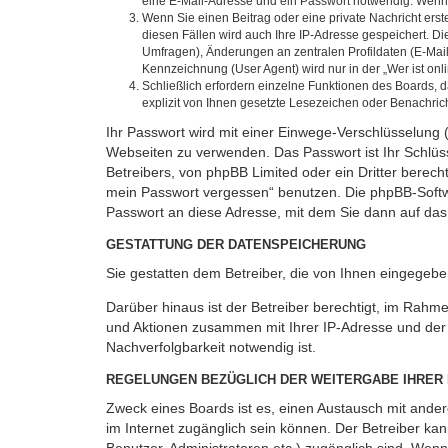
eine E-Mail-Adresse und ein Passwort notwendig. Wenn du
Wenn Sie einen Beitrag oder eine private Nachricht erst
diesen Fällen wird auch Ihre IP-Adresse gespeichert. D
Umfragen), Änderungen an zentralen Profildaten (E-Mai
Kennzeichnung (User Agent) wird nur in der „Wer ist onl
Schließlich erfordern einzelne Funktionen des Boards,
explizit von Ihnen gesetzte Lesezeichen oder Benachric
Ihr Passwort wird mit einer Einwege-Verschlüsselung (
Webseiten zu verwenden. Das Passwort ist Ihr Schlüss
Betreibers, von phpBB Limited oder ein Dritter berec
mein Passwort vergessen“ benutzen. Die phpBB-Softw
Passwort an diese Adresse, mit dem Sie dann auf das
GESTATTUNG DER DATENSPEICHERUNG
Sie gestatten dem Betreiber, die von Ihnen eingegeb
Darüber hinaus ist der Betreiber berechtigt, im Rahm
und Aktionen zusammen mit Ihrer IP-Adresse und der 
Nachverfolgbarkeit notwendig ist.
REGELUNGEN BEZÜGLICH DER WEITERGABE IHRER
Zweck eines Boards ist es, einen Austausch mit andere
im Internet zugänglich sein können. Der Betreiber kan