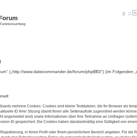
Suche
Erw
Forum
 Funktionsumfang
g
rum“ („http://www.dateicommander.de/forum/phpBB3“) (im Folgenden „d
melt:
Boards mehrere Cookies. Cookies sind kleine Textdateien, die Ihr Browser als tem
 aktuelle ID Ihrer Sitzung (damit Ihnen alle Seitenaufrufe zugeordnet werden könne
cht angemeldet sind) sowie Informationen über Ihre Teilnahme an Umfragen (sofern
ession-ID gespeichert. Die Cookies haben standardmäßig eine Gültigkeit von einem 
 Registrierung, in Ihrem Profil oder Ihrem persönlichem Bereich angeben. Für die