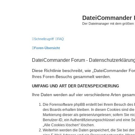
DateiCommander 
Der Dateimanager mit dem größten
Schnellzugriff
FAQ
Foren-Übersicht
DateiCommander Forum - Datenschutzerklärun
Diese Richtlinie beschreibt, wie „DateiCommander Fo
Ihres Foren-Besuchs gesammelt werden.
UMFANG UND ART DER DATENSPEICHERUNG
Ihre Daten werden auf vier verschiedene Arten gesam
Die Forensoftware phpBB erstellt bei Ihrem Besuch des 
des Boards erhalten bleiben. In diesen Cookies sind die
Markierung dieser als gelesen/ungelesen; sofern Sie ni
Benutzer-ID, ein Authentifizierungsschlüssel und eine S
„Alle Cookies löschen“ löschen.
Weiterhin werden die Daten gespeichert, die Sie bei der