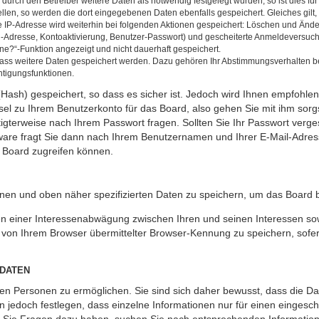
rch den Betreiber weitere Daten als notwendig festgelegt wurden, so ist dies für 
ellen, so werden die dort eingegebenen Daten ebenfalls gespeichert. Gleiches gilt
ie IP-Adresse wird weiterhin bei folgenden Aktionen gespeichert: Löschen und Änd
l-Adresse, Kontoaktivierung, Benutzer-Passwort) und gescheiterte Anmeldeversuch
ine?“-Funktion angezeigt und nicht dauerhaft gespeichert.
 dass weitere Daten gespeichert werden. Dazu gehören Ihr Abstimmungsverhalten b
htigungsfunktionen.
Hash) gespeichert, so dass es sicher ist. Jedoch wird Ihnen empfohlen,
el zu Ihrem Benutzerkonto für das Board, also gehen Sie mit ihm sorg
htigterweise nach Ihrem Passwort fragen. Sollten Sie Ihr Passwort verg
are fragt Sie dann nach Ihrem Benutzernamen und Ihrer E-Mail-Adres
 Board zugreifen können.
enen und oben näher spezifizierten Daten zu speichern, um das Board 
en einer Interessenabwägung zwischen Ihren und seinen Interessen sowi
von Ihrem Browser übermittelter Browser-Kennung zu speichern, sofer
 DATEN
n Personen zu ermöglichen. Sie sind sich daher bewusst, dass die Date
n jedoch festlegen, dass einzelne Informationen nur für einen eingeschr