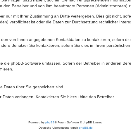
nn Sie Fragen dazu haben, suchen Sie nach entsprechenden Information
für den Betreiber und von ihm beauftragte Personen (Administratoren) z
r nur mit Ihrer Zustimmung an Dritte weitergeben. Dies gilt nicht, so
n) verpflichtet ist oder die Daten zur Durchsetzung rechtlicher Interes
r den von Ihnen angegebenen Kontaktdaten zu kontaktieren, sofern die
andere Benutzer Sie kontaktieren, sofern Sie dies in Ihrem persönlichen
, die die phpBB-Software umfassen. Sofern der Betreiber in anderen Be
rmieren.
he Daten über Sie gespeichert sind.
 Daten verlangen. Kontaktieren Sie hierzu bitte den Betreiber.
Powered by
phpBB
® Forum Software © phpBB Limited
Deutsche Übersetzung durch
phpBB.de