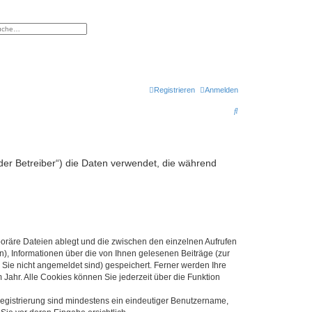
eiterte Suche
Registrieren
Anmelden
S
u
c
h
er Betreiber“) die Daten verwendet, die während
e
poräre Dateien ablegt und die zwischen den einzelnen Aufrufen
n), Informationen über die von Ihnen gelesenen Beiträge (zur
 Sie nicht angemeldet sind) gespeichert. Ferner werden Ihre
Jahr. Alle Cookies können Sie jederzeit über die Funktion
 Registrierung sind mindestens ein eindeutiger Benutzername,