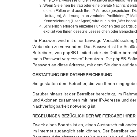
eine E-Mail-Adresse und ein Passwort notwendig. Wenn du
Wenn Sie einen Beitrag oder eine private Nachricht erst
diesen Fällen wird auch Ihre IP-Adresse gespeichert. D
Umfragen), Änderungen an zentralen Profildaten (E-Mai
Kennzeichnung (User Agent) wird nur in der „Wer ist onl
Schließlich erfordern einzelne Funktionen des Boards,
explizit von Ihnen gesetzte Lesezeichen oder Benachric
Ihr Passwort wird mit einer Einwege-Verschlüsselung (
Webseiten zu verwenden. Das Passwort ist Ihr Schlüss
Betreibers, von phpBB Limited oder ein Dritter berec
mein Passwort vergessen“ benutzen. Die phpBB-Softw
Passwort an diese Adresse, mit dem Sie dann auf das
GESTATTUNG DER DATENSPEICHERUNG
Sie gestatten dem Betreiber, die von Ihnen eingegeb
Darüber hinaus ist der Betreiber berechtigt, im Rahm
und Aktionen zusammen mit Ihrer IP-Adresse und der 
Nachverfolgbarkeit notwendig ist.
REGELUNGEN BEZÜGLICH DER WEITERGABE IHRER
Zweck eines Boards ist es, einen Austausch mit andere
im Internet zugänglich sein können. Der Betreiber kan