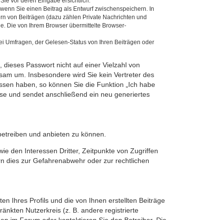
Sie vor deren Eingabe ersichtlich.
, wenn Sie einen Beitrag als Entwurf zwischenspeichern. In
ern von Beiträgen (dazu zählen Private Nachrichten und
e. Die von Ihrem Browser übermittelte Browser-
ei Umfragen, der Gelesen-Status von Ihren Beiträgen oder
 dieses Passwort nicht auf einer Vielzahl von
sam um. Insbesondere wird Sie kein Vertreter des
essen haben, so können Sie die Funktion „Ich habe
se und sendet anschließend ein neu generiertes
betreiben und anbieten zu können.
e den Interessen Dritter, Zeitpunkte von Zugriffen
n dies zur Gefahrenabwehr oder zur rechtlichen
n Ihres Profils und die von Ihnen erstellten Beiträge
änkten Nutzerkreis (z. B. andere registrierte