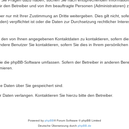
nn Sie Fragen dazu haben, suchen Sie nach entsprechenden Information
für den Betreiber und von ihm beauftragte Personen (Administratoren) z
r nur mit Ihrer Zustimmung an Dritte weitergeben. Dies gilt nicht, so
n) verpflichtet ist oder die Daten zur Durchsetzung rechtlicher Interes
r den von Ihnen angegebenen Kontaktdaten zu kontaktieren, sofern die
andere Benutzer Sie kontaktieren, sofern Sie dies in Ihrem persönlichen
, die die phpBB-Software umfassen. Sofern der Betreiber in anderen Be
rmieren.
he Daten über Sie gespeichert sind.
 Daten verlangen. Kontaktieren Sie hierzu bitte den Betreiber.
Powered by
phpBB
® Forum Software © phpBB Limited
Deutsche Übersetzung durch
phpBB.de