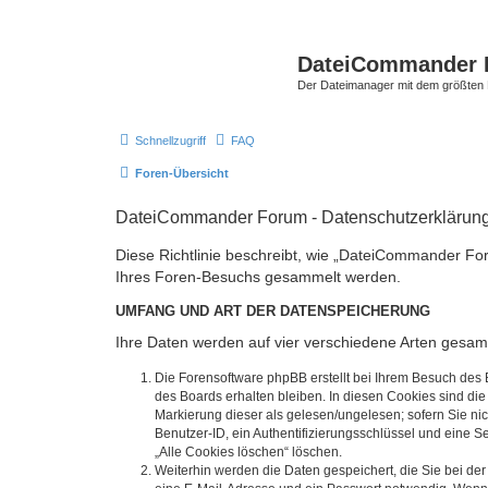
DateiCommander 
Der Dateimanager mit dem größten
Schnellzugriff
FAQ
Foren-Übersicht
DateiCommander Forum - Datenschutzerklärun
Diese Richtlinie beschreibt, wie „DateiCommander Fo
Ihres Foren-Besuchs gesammelt werden.
UMFANG UND ART DER DATENSPEICHERUNG
Ihre Daten werden auf vier verschiedene Arten gesam
Die Forensoftware phpBB erstellt bei Ihrem Besuch des 
des Boards erhalten bleiben. In diesen Cookies sind die
Markierung dieser als gelesen/ungelesen; sofern Sie ni
Benutzer-ID, ein Authentifizierungsschlüssel und eine S
„Alle Cookies löschen“ löschen.
Weiterhin werden die Daten gespeichert, die Sie bei der