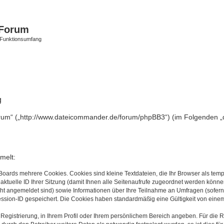
Forum
 Funktionsumfang
g
rum“ („http://www.dateicommander.de/forum/phpBB3“) (im Folgenden „d
melt:
Boards mehrere Cookies. Cookies sind kleine Textdateien, die Ihr Browser als tem
 aktuelle ID Ihrer Sitzung (damit Ihnen alle Seitenaufrufe zugeordnet werden könne
cht angemeldet sind) sowie Informationen über Ihre Teilnahme an Umfragen (sofern
ession-ID gespeichert. Die Cookies haben standardmäßig eine Gültigkeit von einem 
 Registrierung, in Ihrem Profil oder Ihrem persönlichem Bereich angeben. Für die