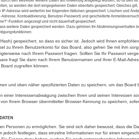
rch den Betreiber weitere Daten als notwendig festgelegt wurden, so ist dies für 
ellen, so werden die dort eingegebenen Daten ebenfalls gespeichert. Gleiches gilt
ie IP-Adresse wird weiterhin bei folgenden Aktionen gespeichert: Löschen und Änd
l-Adresse, Kontoaktivierung, Benutzer-Passwort) und gescheiterte Anmeldeversuch
ine?“-Funktion angezeigt und nicht dauerhaft gespeichert.
 dass weitere Daten gespeichert werden. Dazu gehören Ihr Abstimmungsverhalten b
htigungsfunktionen.
Hash) gespeichert, so dass es sicher ist. Jedoch wird Ihnen empfohlen,
el zu Ihrem Benutzerkonto für das Board, also gehen Sie mit ihm sorg
htigterweise nach Ihrem Passwort fragen. Sollten Sie Ihr Passwort verg
are fragt Sie dann nach Ihrem Benutzernamen und Ihrer E-Mail-Adres
 Board zugreifen können.
enen und oben näher spezifizierten Daten zu speichern, um das Board 
en einer Interessenabwägung zwischen Ihren und seinen Interessen sowi
von Ihrem Browser übermittelter Browser-Kennung zu speichern, sofer
 DATEN
n Personen zu ermöglichen. Sie sind sich daher bewusst, dass die Date
n jedoch festlegen, dass einzelne Informationen nur für einen eingeschr