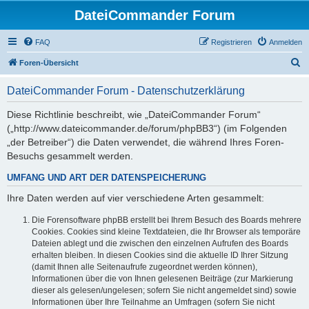
DateiCommander Forum
FAQ
Registrieren
Anmelden
S
Foren-Übersicht
u
DateiCommander Forum - Datenschutzerklärung
c
h
Diese Richtlinie beschreibt, wie „DateiCommander Forum“
(„http://www.dateicommander.de/forum/phpBB3“) (im Folgenden
e
„der Betreiber“) die Daten verwendet, die während Ihres Foren-
Besuchs gesammelt werden.
UMFANG UND ART DER DATENSPEICHERUNG
Ihre Daten werden auf vier verschiedene Arten gesammelt:
Die Forensoftware phpBB erstellt bei Ihrem Besuch des Boards mehrere
Cookies. Cookies sind kleine Textdateien, die Ihr Browser als temporäre
Dateien ablegt und die zwischen den einzelnen Aufrufen des Boards
erhalten bleiben. In diesen Cookies sind die aktuelle ID Ihrer Sitzung
(damit Ihnen alle Seitenaufrufe zugeordnet werden können),
Informationen über die von Ihnen gelesenen Beiträge (zur Markierung
dieser als gelesen/ungelesen; sofern Sie nicht angemeldet sind) sowie
Informationen über Ihre Teilnahme an Umfragen (sofern Sie nicht