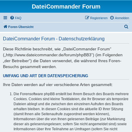
DateiCommander Forum
FAQ
Registrieren
Anmelden
S
Foren-Übersicht
u
DateiCommander Forum - Datenschutzerklärung
c
h
Diese Richtlinie beschreibt, wie „DateiCommander Forum“
(„http://www.dateicommander.de/forum/phpBB3“) (im Folgenden
e
„der Betreiber“) die Daten verwendet, die während Ihres Foren-
Besuchs gesammelt werden.
UMFANG UND ART DER DATENSPEICHERUNG
Ihre Daten werden auf vier verschiedene Arten gesammelt:
Die Forensoftware phpBB erstellt bei Ihrem Besuch des Boards mehrere
Cookies. Cookies sind kleine Textdateien, die Ihr Browser als temporäre
Dateien ablegt und die zwischen den einzelnen Aufrufen des Boards
erhalten bleiben. In diesen Cookies sind die aktuelle ID Ihrer Sitzung
(damit Ihnen alle Seitenaufrufe zugeordnet werden können),
Informationen über die von Ihnen gelesenen Beiträge (zur Markierung
dieser als gelesen/ungelesen; sofern Sie nicht angemeldet sind) sowie
Informationen über Ihre Teilnahme an Umfragen (sofern Sie nicht