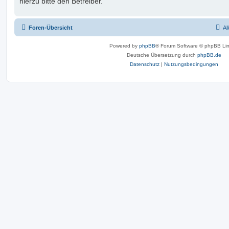
hierzu bitte den Betreiber.
Foren-Übersicht
Al
Powered by
phpBB
® Forum Software © phpBB Lim
Deutsche Übersetzung durch
phpBB.de
Datenschutz
|
Nutzungsbedingungen