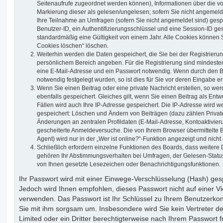
Seitenaufrufe zugeordnet werden können), Informationen über die v
Markierung dieser als gelesen/ungelesen; sofern Sie nicht angemeld
Ihre Teilnahme an Umfragen (sofern Sie nicht angemeldet sind) gesp
Benutzer-ID, ein Authentifizierungsschlüssel und eine Session-ID g
standardmäßig eine Gültigkeit von einem Jahr. Alle Cookies können Si
Cookies löschen“ löschen.
Weiterhin werden die Daten gespeichert, die Sie bei der Registrierung
persönlichem Bereich angeben. Für die Registrierung sind mindeste
eine E-Mail-Adresse und ein Passwort notwendig. Wenn durch den Be
notwendig festgelegt wurden, so ist dies für Sie vor deren Eingabe ers
Wenn Sie einen Beitrag oder eine private Nachricht erstellen, so w
ebenfalls gespeichert. Gleiches gilt, wenn Sie einen Beitrag als Ent
Fällen wird auch Ihre IP-Adresse gespeichert. Die IP-Adresse wird we
gespeichert: Löschen und Ändern von Beiträgen (dazu zählen Privat
Änderungen an zentralen Profildaten (E-Mail-Adresse, Kontoaktivier
gescheiterte Anmeldeversuche. Die von Ihrem Browser übermittelte
Agent) wird nur in der „Wer ist online?“-Funktion angezeigt und nicht
Schließlich erfordern einzelne Funktionen des Boards, dass weitere
gehören Ihr Abstimmungsverhalten bei Umfragen, der Gelesen-Status 
von Ihnen gesetzte Lesezeichen oder Benachrichtigungsfunktionen.
Ihr Passwort wird mit einer Einwege-Verschlüsselung (Hash) gespe
Jedoch wird Ihnen empfohlen, dieses Passwort nicht auf einer V
verwenden. Das Passwort ist Ihr Schlüssel zu Ihrem Benutzerkon
Sie mit ihm sorgsam um. Insbesondere wird Sie kein Vertreter d
Limited oder ein Dritter berechtigterweise nach Ihrem Passwort f