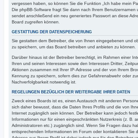
vergessen haben, so können Sie die Funktion „Ich habe mein P
Die phpBB-Software fragt Sie dann nach Ihrem Benutzernamen u
sendet anschließend ein neu generiertes Passwort an diese Adr
Board zugreifen können.
GESTATTUNG DER DATENSPEICHERUNG
Sie gestatten dem Betreiber, die von Ihnen eingegebenen und ob
zu speichern, um das Board betreiben und anbieten zu können.
Darüber hinaus ist der Betreiber berechtigt, im Rahmen einer 
Ihren und seinen Interessen sowie den Interessen Dritter, Zeitpu
Aktionen zusammen mit Ihrer IP-Adresse und der von Ihrem Brow
Kennung zu speichern, sofern dies zur Gefahrenabwehr oder zur
Nachverfolgbarkeit notwendig ist.
REGELUNGEN BEZÜGLICH DER WEITERGABE IHRER DATEN
Zweck eines Boards ist es, einen Austausch mit anderen Persone
sich daher bewusst, dass die Daten Ihres Profils und die von Ihne
Internet zugänglich sein können. Der Betreiber kann jedoch fest
Informationen nur für einen eingeschränkten Nutzerkreis (z. B. an
Administratoren etc.) zugänglich sind. Wenn Sie Fragen dazu h
entsprechenden Informationen im Forum oder kontaktieren Sie de
Adresse aus Ihrem Profil ist dabei jedoch nur für den Betreiber 