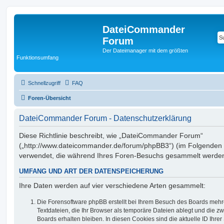
DateiCommander
Forum
Der Dateimanager mit dem größten
Funktionsumfang
Schnellzugriff
FAQ
Foren-Übersicht
DateiCommander Forum - Datenschutzerklärung
Diese Richtlinie beschreibt, wie „DateiCommander Forum“
(„http://www.dateicommander.de/forum/phpBB3“) (im Folgenden „
verwendet, die während Ihres Foren-Besuchs gesammelt werde
UMFANG UND ART DER DATENSPEICHERUNG
Ihre Daten werden auf vier verschiedene Arten gesammelt:
Die Forensoftware phpBB erstellt bei Ihrem Besuch des Boards mehr
Textdateien, die Ihr Browser als temporäre Dateien ablegt und die z
Boards erhalten bleiben. In diesen Cookies sind die aktuelle ID Ihrer