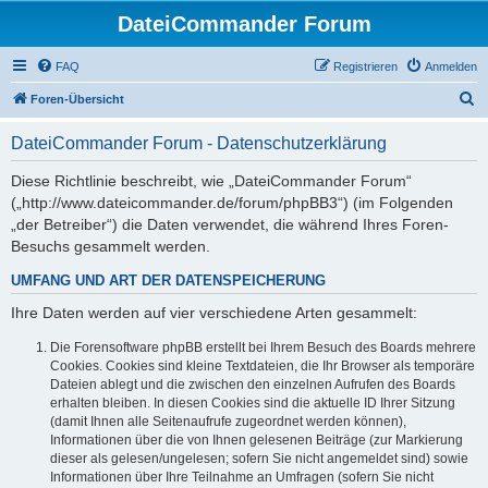
DateiCommander Forum
FAQ
Registrieren
Anmelden
S
Foren-Übersicht
u
DateiCommander Forum - Datenschutzerklärung
c
h
Diese Richtlinie beschreibt, wie „DateiCommander Forum“
(„http://www.dateicommander.de/forum/phpBB3“) (im Folgenden
e
„der Betreiber“) die Daten verwendet, die während Ihres Foren-
Besuchs gesammelt werden.
UMFANG UND ART DER DATENSPEICHERUNG
Ihre Daten werden auf vier verschiedene Arten gesammelt:
Die Forensoftware phpBB erstellt bei Ihrem Besuch des Boards mehrere
Cookies. Cookies sind kleine Textdateien, die Ihr Browser als temporäre
Dateien ablegt und die zwischen den einzelnen Aufrufen des Boards
erhalten bleiben. In diesen Cookies sind die aktuelle ID Ihrer Sitzung
(damit Ihnen alle Seitenaufrufe zugeordnet werden können),
Informationen über die von Ihnen gelesenen Beiträge (zur Markierung
dieser als gelesen/ungelesen; sofern Sie nicht angemeldet sind) sowie
Informationen über Ihre Teilnahme an Umfragen (sofern Sie nicht