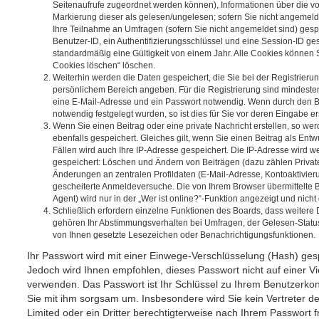
Seitenaufrufe zugeordnet werden können), Informationen über die v
Markierung dieser als gelesen/ungelesen; sofern Sie nicht angemeld
Ihre Teilnahme an Umfragen (sofern Sie nicht angemeldet sind) gesp
Benutzer-ID, ein Authentifizierungsschlüssel und eine Session-ID g
standardmäßig eine Gültigkeit von einem Jahr. Alle Cookies können Si
Cookies löschen“ löschen.
Weiterhin werden die Daten gespeichert, die Sie bei der Registrierung
persönlichem Bereich angeben. Für die Registrierung sind mindeste
eine E-Mail-Adresse und ein Passwort notwendig. Wenn durch den Be
notwendig festgelegt wurden, so ist dies für Sie vor deren Eingabe ers
Wenn Sie einen Beitrag oder eine private Nachricht erstellen, so w
ebenfalls gespeichert. Gleiches gilt, wenn Sie einen Beitrag als Ent
Fällen wird auch Ihre IP-Adresse gespeichert. Die IP-Adresse wird we
gespeichert: Löschen und Ändern von Beiträgen (dazu zählen Privat
Änderungen an zentralen Profildaten (E-Mail-Adresse, Kontoaktivier
gescheiterte Anmeldeversuche. Die von Ihrem Browser übermittelte
Agent) wird nur in der „Wer ist online?“-Funktion angezeigt und nicht
Schließlich erfordern einzelne Funktionen des Boards, dass weitere
gehören Ihr Abstimmungsverhalten bei Umfragen, der Gelesen-Status 
von Ihnen gesetzte Lesezeichen oder Benachrichtigungsfunktionen.
Ihr Passwort wird mit einer Einwege-Verschlüsselung (Hash) gespe
Jedoch wird Ihnen empfohlen, dieses Passwort nicht auf einer V
verwenden. Das Passwort ist Ihr Schlüssel zu Ihrem Benutzerkon
Sie mit ihm sorgsam um. Insbesondere wird Sie kein Vertreter d
Limited oder ein Dritter berechtigterweise nach Ihrem Passwort f