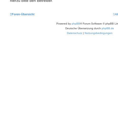
hierzu bitte den Betreiber.
Foren-Übersicht
Al
Powered by
phpBB
® Forum Software © phpBB Lim
Deutsche Übersetzung durch
phpBB.de
Datenschutz
|
Nutzungsbedingungen