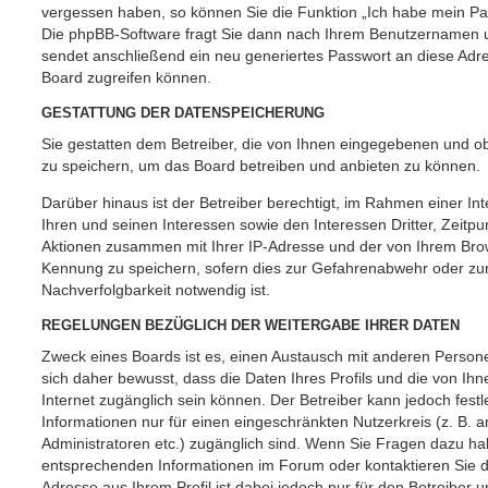
vergessen haben, so können Sie die Funktion „Ich habe mein P
Die phpBB-Software fragt Sie dann nach Ihrem Benutzernamen u
sendet anschließend ein neu generiertes Passwort an diese Adr
Board zugreifen können.
GESTATTUNG DER DATENSPEICHERUNG
Sie gestatten dem Betreiber, die von Ihnen eingegebenen und ob
zu speichern, um das Board betreiben und anbieten zu können.
Darüber hinaus ist der Betreiber berechtigt, im Rahmen einer 
Ihren und seinen Interessen sowie den Interessen Dritter, Zeitpu
Aktionen zusammen mit Ihrer IP-Adresse und der von Ihrem Brow
Kennung zu speichern, sofern dies zur Gefahrenabwehr oder zur
Nachverfolgbarkeit notwendig ist.
REGELUNGEN BEZÜGLICH DER WEITERGABE IHRER DATEN
Zweck eines Boards ist es, einen Austausch mit anderen Persone
sich daher bewusst, dass die Daten Ihres Profils und die von Ihne
Internet zugänglich sein können. Der Betreiber kann jedoch fest
Informationen nur für einen eingeschränkten Nutzerkreis (z. B. an
Administratoren etc.) zugänglich sind. Wenn Sie Fragen dazu h
entsprechenden Informationen im Forum oder kontaktieren Sie de
Adresse aus Ihrem Profil ist dabei jedoch nur für den Betreiber 