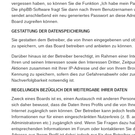
vergessen haben, so können Sie die Funktion „Ich habe mein P
Die phpBB-Software fragt Sie dann nach Ihrem Benutzernamen u
sendet anschließend ein neu generiertes Passwort an diese Adr
Board zugreifen können.
GESTATTUNG DER DATENSPEICHERUNG
Sie gestatten dem Betreiber, die von Ihnen eingegebenen und ob
zu speichern, um das Board betreiben und anbieten zu können.
Darüber hinaus ist der Betreiber berechtigt, im Rahmen einer 
Ihren und seinen Interessen sowie den Interessen Dritter, Zeitpu
Aktionen zusammen mit Ihrer IP-Adresse und der von Ihrem Brow
Kennung zu speichern, sofern dies zur Gefahrenabwehr oder zur
Nachverfolgbarkeit notwendig ist.
REGELUNGEN BEZÜGLICH DER WEITERGABE IHRER DATEN
Zweck eines Boards ist es, einen Austausch mit anderen Persone
sich daher bewusst, dass die Daten Ihres Profils und die von Ihne
Internet zugänglich sein können. Der Betreiber kann jedoch fest
Informationen nur für einen eingeschränkten Nutzerkreis (z. B. an
Administratoren etc.) zugänglich sind. Wenn Sie Fragen dazu h
entsprechenden Informationen im Forum oder kontaktieren Sie de
Adresse aus Ihrem Profil ist dabei jedoch nur für den Betreiber 