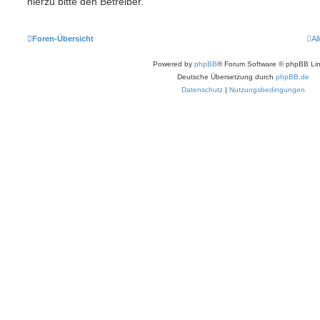
hierzu bitte den Betreiber.
Foren-Übersicht
Al
Powered by
phpBB
® Forum Software © phpBB Lim
Deutsche Übersetzung durch
phpBB.de
Datenschutz
|
Nutzungsbedingungen