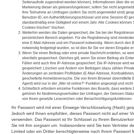
Seitenaufrufe zugeordnet werden können), Informationen über die v
Markierung dieser als gelesen/ungelesen; sofern Sie nicht angemeld
Ihre Teilnahme an Umfragen (sofern Sie nicht angemeldet sind) gesp
Benutzer-ID, ein Authentifizierungsschlüssel und eine Session-ID g
standardmäßig eine Gültigkeit von einem Jahr. Alle Cookies können Si
Cookies löschen“ löschen.
Weiterhin werden die Daten gespeichert, die Sie bei der Registrierung
persönlichem Bereich angeben. Für die Registrierung sind mindeste
eine E-Mail-Adresse und ein Passwort notwendig. Wenn durch den Be
notwendig festgelegt wurden, so ist dies für Sie vor deren Eingabe ers
Wenn Sie einen Beitrag oder eine private Nachricht erstellen, so w
ebenfalls gespeichert. Gleiches gilt, wenn Sie einen Beitrag als Ent
Fällen wird auch Ihre IP-Adresse gespeichert. Die IP-Adresse wird we
gespeichert: Löschen und Ändern von Beiträgen (dazu zählen Privat
Änderungen an zentralen Profildaten (E-Mail-Adresse, Kontoaktivier
gescheiterte Anmeldeversuche. Die von Ihrem Browser übermittelte
Agent) wird nur in der „Wer ist online?“-Funktion angezeigt und nicht
Schließlich erfordern einzelne Funktionen des Boards, dass weitere
gehören Ihr Abstimmungsverhalten bei Umfragen, der Gelesen-Status 
von Ihnen gesetzte Lesezeichen oder Benachrichtigungsfunktionen.
Ihr Passwort wird mit einer Einwege-Verschlüsselung (Hash) gespe
Jedoch wird Ihnen empfohlen, dieses Passwort nicht auf einer V
verwenden. Das Passwort ist Ihr Schlüssel zu Ihrem Benutzerkon
Sie mit ihm sorgsam um. Insbesondere wird Sie kein Vertreter d
Limited oder ein Dritter berechtigterweise nach Ihrem Passwort f