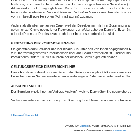
Daten Ihres Profils und die von Ihnen erstellten Beiträge im Internet zugänglich sein
festlegen, dass einzelne Informationen nur für einen eingeschränkten Nutzerkreis (z. 
Administratoren etc.) zugänglich sind. Wenn Sie Fragen dazu haben, suchen Sie na
Forum oder kontaktieren Sie den Betreiber. Die E-Mail-Adresse aus Ihrem Profil ist d
von ihm beauftragte Personen (Administratoren) zugänglich.
Andere als die oben genannten Daten wird der Betreiber nur mit Ihrer Zustimmung an D
sofern er auf Grund gesetzlicher Regelungen zur Weitergabe der Daten (z. B. an Stra
oder die Daten zur Durchsetzung rechtlicher Interessen erforderlich sind.
GESTATTUNG DER KONTAKTAUFNAHME
Sie gestatten dem Betreiber darüber hinaus, Sie unter den von Ihnen angegebenen Ko
zur Übermittlung zentraler Informationen über das Board erforderlich ist. Darüber h
kontaktieren, sofern Sie dies in Ihrem persönlichen Bereich gestattet haben.
GELTUNGSBEREICH DIESER RICHTLINIE
Diese Richtlinie umfasst nur den Bereich der Seiten, die die phpBB-Software umfasse
Bereichen seiner Software weitere personenbezogene Daten verarbeitet, wird er Sie 
AUSKUNFTSRECHT
Der Betreiber erteilt Ihnen auf Anfrage Auskunft, welche Daten über Sie gespeichert s
Sie können jederzeit die Löschung bzw. Sperrung Ihrer Daten verlangen. Kontaktieren 
Foren-Übersicht
Al
Powered by
phpBB
® Forum Software © phpBB Lim
Deutsche Übersetzung durch
phpBB.de