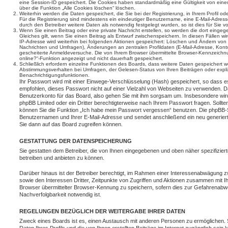
eine Session-ID gespeichert. Die Cookies haben standardmäßig eine Gültigkeit von einem
über die Funktion „Alle Cookies löschen“ löschen.
Weiterhin werden die Daten gespeichert, die Sie bei der Registrierung, in Ihrem Profil 
Für die Registrierung sind mindestens ein eindeutiger Benutzername, eine E-Mail-Adre
durch den Betreiber weitere Daten als notwendig festgelegt wurden, so ist dies für Sie vo
Wenn Sie einen Beitrag oder eine private Nachricht erstellen, so werden die dort einge
Gleiches gilt, wenn Sie einen Beitrag als Entwurf zwischenspeichern. In diesen Fällen wi
IP-Adresse wird weiterhin bei folgenden Aktionen gespeichert: Löschen und Ändern von 
Nachrichten und Umfragen), Änderungen an zentralen Profildaten (E-Mail-Adresse, Kont
gescheiterte Anmeldeversuche. Die von Ihrem Browser übermittelte Browser-Kennzeichnung
online?“-Funktion angezeigt und nicht dauerhaft gespeichert.
Schließlich erfordern einzelne Funktionen des Boards, dass weitere Daten gespeichert 
Abstimmungsverhalten bei Umfragen, der Gelesen-Status von Ihren Beiträgen oder expli
Benachrichtigungsfunktionen.
Ihr Passwort wird mit einer Einwege-Verschlüsselung (Hash) gespeichert, so dass es
empfohlen, dieses Passwort nicht auf einer Vielzahl von Webseiten zu verwenden. D
Benutzerkonto für das Board, also gehen Sie mit ihm sorgsam um. Insbesondere wird 
phpBB Limited oder ein Dritter berechtigterweise nach Ihrem Passwort fragen. Sollt
können Sie die Funktion „Ich habe mein Passwort vergessen“ benutzen. Die phpBB-S
Benutzernamen und Ihrer E-Mail-Adresse und sendet anschließend ein neu generier
Sie dann auf das Board zugreifen können.
GESTATTUNG DER DATENSPEICHERUNG
Sie gestatten dem Betreiber, die von Ihnen eingegebenen und oben näher spezifizie
betreiben und anbieten zu können.
Darüber hinaus ist der Betreiber berechtigt, im Rahmen einer Interessenabwägung z
sowie den Interessen Dritter, Zeitpunkte von Zugriffen und Aktionen zusammen mit I
Browser übermittelter Browser-Kennung zu speichern, sofern dies zur Gefahrenabwe
Nachverfolgbarkeit notwendig ist.
REGELUNGEN BEZÜGLICH DER WEITERGABE IHRER DATEN
Zweck eines Boards ist es, einen Austausch mit anderen Personen zu ermöglichen. S