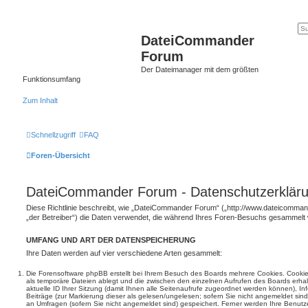
DateiCommander
Forum
Der Dateimanager mit dem größten
Funktionsumfang
Zum Inhalt
Schnellzugriff
FAQ
Foren-Übersicht
DateiCommander Forum - Datenschutzerklär
Diese Richtlinie beschreibt, wie „DateiCommander Forum“ („http://www.dateicomma
„der Betreiber“) die Daten verwendet, die während Ihres Foren-Besuchs gesammelt
UMFANG UND ART DER DATENSPEICHERUNG
Ihre Daten werden auf vier verschiedene Arten gesammelt:
Die Forensoftware phpBB erstellt bei Ihrem Besuch des Boards mehrere Cookies. Cookies 
als temporäre Dateien ablegt und die zwischen den einzelnen Aufrufen des Boards erhalt
aktuelle ID Ihrer Sitzung (damit Ihnen alle Seitenaufrufe zugeordnet werden können), I
Beiträge (zur Markierung dieser als gelesen/ungelesen; sofern Sie nicht angemeldet sin
an Umfragen (sofern Sie nicht angemeldet sind) gespeichert. Ferner werden Ihre Benutzer