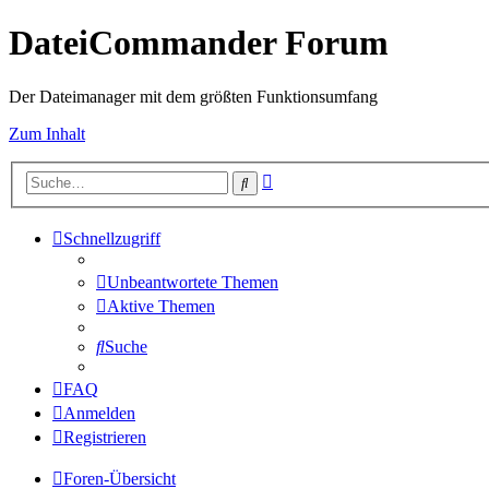
DateiCommander Forum
Der Dateimanager mit dem größten Funktionsumfang
Zum Inhalt
Erweiterte
Suche
Suche
Schnellzugriff
Unbeantwortete Themen
Aktive Themen
Suche
FAQ
Anmelden
Registrieren
Foren-Übersicht