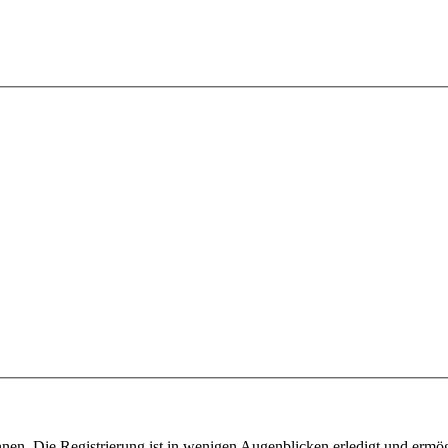
nen. Die Registrierung ist in wenigen Augenblicken erledigt und ermög