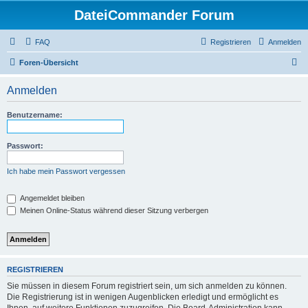
DateiCommander Forum
FAQ
Registrieren
Anmelden
S
Foren-Übersicht
u
Anmelden
c
h
Benutzername:
e
Passwort:
Ich habe mein Passwort vergessen
Angemeldet bleiben
Meinen Online-Status während dieser Sitzung verbergen
REGISTRIEREN
Sie müssen in diesem Forum registriert sein, um sich anmelden zu können.
Die Registrierung ist in wenigen Augenblicken erledigt und ermöglicht es
Ihnen, auf weitere Funktionen zuzugreifen. Die Board-Administration kann