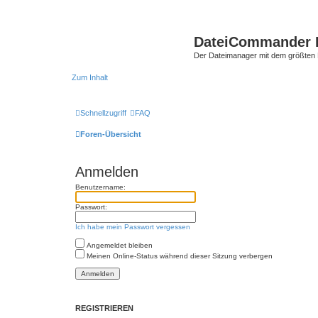
DateiCommander 
Der Dateimanager mit dem größten
Zum Inhalt
Schnellzugriff
FAQ
Foren-Übersicht
Anmelden
Benutzername:
Passwort:
Ich habe mein Passwort vergessen
Angemeldet bleiben
Meinen Online-Status während dieser Sitzung verbergen
REGISTRIEREN