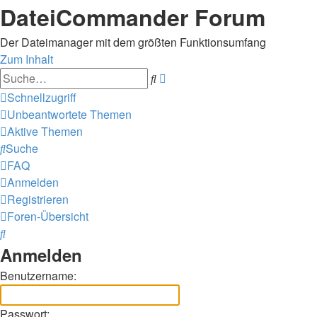
DateiCommander Forum
Der Dateimanager mit dem größten Funktionsumfang
Zum Inhalt
Erweiterte
Suche
Suche
Schnellzugriff
Unbeantwortete Themen
Aktive Themen
Suche
FAQ
Anmelden
Registrieren
Foren-Übersicht
Suche
Anmelden
Benutzername:
Passwort: