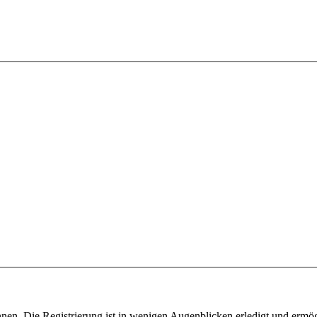
nen. Die Registrierung ist in wenigen Augenblicken erledigt und ermög