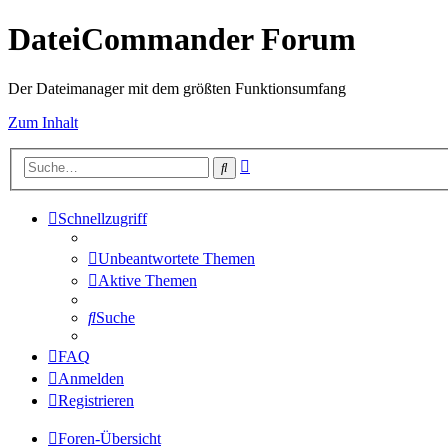
DateiCommander Forum
Der Dateimanager mit dem größten Funktionsumfang
Zum Inhalt
Erweiterte
Suche
Suche
Schnellzugriff
Unbeantwortete Themen
Aktive Themen
Suche
FAQ
Anmelden
Registrieren
Foren-Übersicht