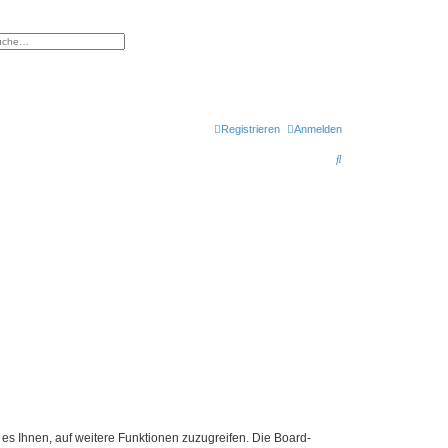
eiterte Suche
Registrieren
Anmelden
S
u
c
h
e
 es Ihnen, auf weitere Funktionen zuzugreifen. Die Board-