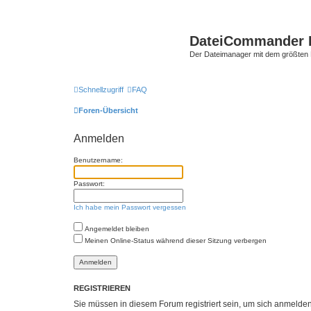
DateiCommander 
Der Dateimanager mit dem größten
Schnellzugriff
FAQ
Foren-Übersicht
Anmelden
Benutzername:
Passwort:
Ich habe mein Passwort vergessen
Angemeldet bleiben
Meinen Online-Status während dieser Sitzung verbergen
REGISTRIEREN
Sie müssen in diesem Forum registriert sein, um sich anmelden