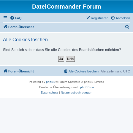
DateiCommander Forum
FAQ
Registrieren
Anmelden
S
Foren-Übersicht
u
Alle Cookies löschen
c
h
Sind Sie sich sicher, dass Sie alle Cookies des Boards löschen möchten?
e
Foren-Übersicht
Alle Cookies löschen
Alle Zeiten sind
UTC
Powered by
phpBB
® Forum Software © phpBB Limited
Deutsche Übersetzung durch
phpBB.de
Datenschutz
|
Nutzungsbedingungen