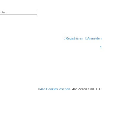
eiterte Suche
Registrieren
Anmelden
S
u
c
h
e
Alle Cookies löschen
Alle Zeiten sind
UTC