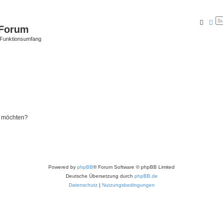
Suche
Erw
Forum
 Funktionsumfang
n möchten?
Powered by
phpBB
® Forum Software © phpBB Limited
Deutsche Übersetzung durch
phpBB.de
Datenschutz
|
Nutzungsbedingungen