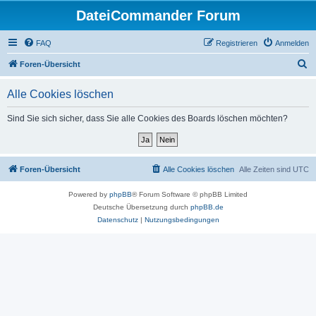
DateiCommander Forum
FAQ
Registrieren
Anmelden
S
Foren-Übersicht
u
Alle Cookies löschen
c
h
Sind Sie sich sicher, dass Sie alle Cookies des Boards löschen möchten?
e
Foren-Übersicht
Alle Cookies löschen
Alle Zeiten sind
UTC
Powered by
phpBB
® Forum Software © phpBB Limited
Deutsche Übersetzung durch
phpBB.de
Datenschutz
|
Nutzungsbedingungen