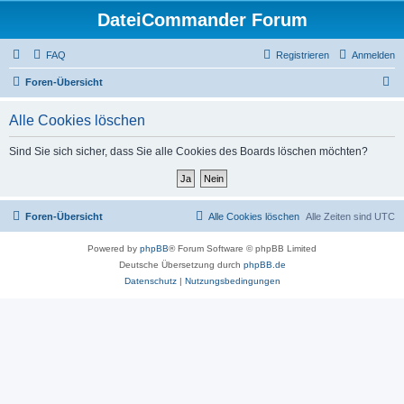
DateiCommander Forum
FAQ
Registrieren
Anmelden
S
Foren-Übersicht
u
Alle Cookies löschen
c
h
Sind Sie sich sicher, dass Sie alle Cookies des Boards löschen möchten?
e
Foren-Übersicht
Alle Cookies löschen
Alle Zeiten sind
UTC
Powered by
phpBB
® Forum Software © phpBB Limited
Deutsche Übersetzung durch
phpBB.de
Datenschutz
|
Nutzungsbedingungen