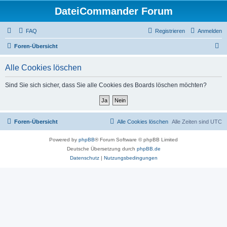
DateiCommander Forum
FAQ
Registrieren
Anmelden
S
Foren-Übersicht
u
Alle Cookies löschen
c
h
Sind Sie sich sicher, dass Sie alle Cookies des Boards löschen möchten?
e
Foren-Übersicht
Alle Cookies löschen
Alle Zeiten sind
UTC
Powered by
phpBB
® Forum Software © phpBB Limited
Deutsche Übersetzung durch
phpBB.de
Datenschutz
|
Nutzungsbedingungen