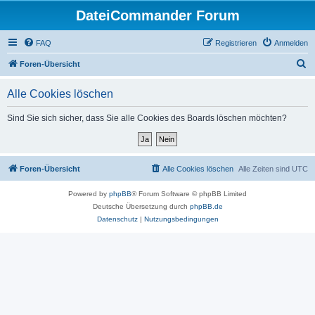
DateiCommander Forum
FAQ
Registrieren
Anmelden
S
Foren-Übersicht
u
Alle Cookies löschen
c
h
Sind Sie sich sicher, dass Sie alle Cookies des Boards löschen möchten?
e
Foren-Übersicht
Alle Cookies löschen
Alle Zeiten sind
UTC
Powered by
phpBB
® Forum Software © phpBB Limited
Deutsche Übersetzung durch
phpBB.de
Datenschutz
|
Nutzungsbedingungen