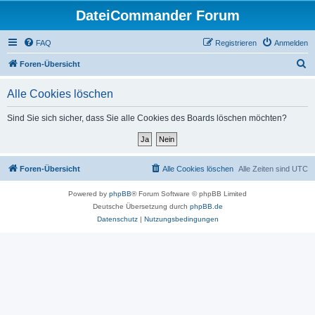
DateiCommander Forum
FAQ
Registrieren
Anmelden
S
Foren-Übersicht
u
Alle Cookies löschen
c
h
Sind Sie sich sicher, dass Sie alle Cookies des Boards löschen möchten?
e
Foren-Übersicht
Alle Cookies löschen
Alle Zeiten sind
UTC
Powered by
phpBB
® Forum Software © phpBB Limited
Deutsche Übersetzung durch
phpBB.de
Datenschutz
|
Nutzungsbedingungen