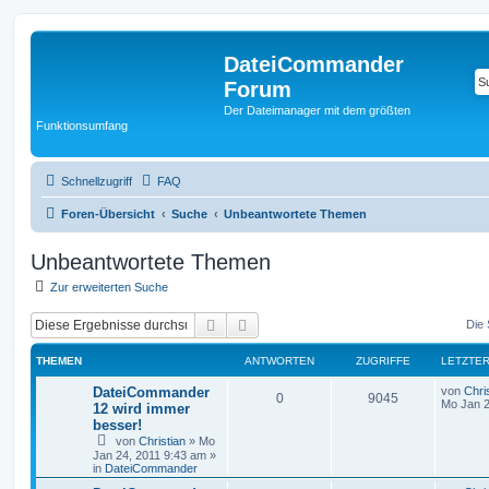
DateiCommander
Forum
Der Dateimanager mit dem größten
Funktionsumfang
Schnellzugriff
FAQ
Foren-Übersicht
Suche
Unbeantwortete Themen
Unbeantwortete Themen
Zur erweiterten Suche
Suche
Erweiterte Suche
Die 
THEMEN
ANTWORTEN
ZUGRIFFE
LETZTER
DateiCommander
von
Chri
0
9045
Mo Jan 2
12 wird immer
besser!
von
Christian
»
Mo
Jan 24, 2011 9:43 am
»
in
DateiCommander