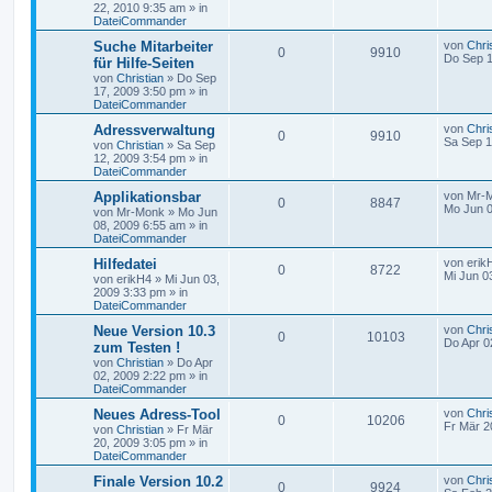
22, 2010 9:35 am
» in
DateiCommander
Suche Mitarbeiter
von
Chri
0
9910
Do Sep 1
für Hilfe-Seiten
von
Christian
»
Do Sep
17, 2009 3:50 pm
» in
DateiCommander
Adressverwaltung
von
Chri
0
9910
Sa Sep 1
von
Christian
»
Sa Sep
12, 2009 3:54 pm
» in
DateiCommander
Applikationsbar
von
Mr-
0
8847
Mo Jun 0
von
Mr-Monk
»
Mo Jun
08, 2009 6:55 am
» in
DateiCommander
Hilfedatei
von
erik
0
8722
Mi Jun 0
von
erikH4
»
Mi Jun 03,
2009 3:33 pm
» in
DateiCommander
Neue Version 10.3
von
Chri
0
10103
Do Apr 0
zum Testen !
von
Christian
»
Do Apr
02, 2009 2:22 pm
» in
DateiCommander
Neues Adress-Tool
von
Chri
0
10206
Fr Mär 2
von
Christian
»
Fr Mär
20, 2009 3:05 pm
» in
DateiCommander
Finale Version 10.2
von
Chri
0
9924