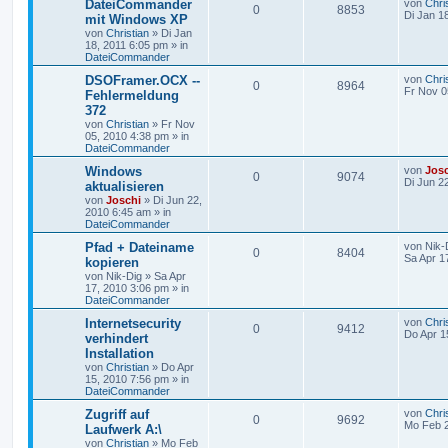
DateiCommander
von
Chri
0
8853
Di Jan 1
mit Windows XP
von
Christian
»
Di Jan
18, 2011 6:05 pm
» in
DateiCommander
DSOFramer.OCX --
von
Chri
0
8964
Fr Nov 0
Fehlermeldung
372
von
Christian
»
Fr Nov
05, 2010 4:38 pm
» in
DateiCommander
Windows
von
Jos
0
9074
Di Jun 2
aktualisieren
von
Joschi
»
Di Jun 22,
2010 6:45 am
» in
DateiCommander
Pfad + Dateiname
von
Nik-
0
8404
Sa Apr 1
kopieren
von
Nik-Dig
»
Sa Apr
17, 2010 3:06 pm
» in
DateiCommander
Internetsecurity
von
Chri
0
9412
Do Apr 1
verhindert
Installation
von
Christian
»
Do Apr
15, 2010 7:56 pm
» in
DateiCommander
Zugriff auf
von
Chri
0
9692
Mo Feb 2
Laufwerk A:\
von
Christian
»
Mo Feb