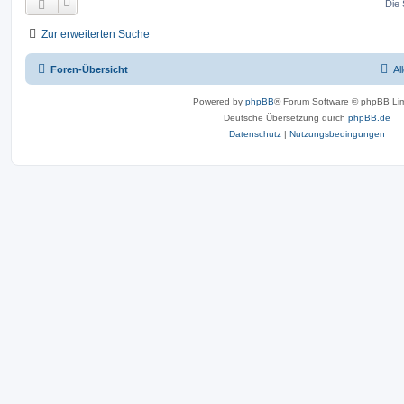
Die 
Zur erweiterten Suche
Foren-Übersicht
Al
Powered by
phpBB
® Forum Software © phpBB Lim
Deutsche Übersetzung durch
phpBB.de
Datenschutz
|
Nutzungsbedingungen