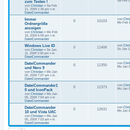
Sa Feb 2
zum Testen !
von
Christian
»
Sa Feb
21, 2009 1:36 pm
» in
DateiCommander
Immer
von
Chri
0
10103
Mo Feb 1
Ordnergröße
anzeigen
von
Christian
»
Mo Feb
16, 2009 6:59 pm
» in
DateiCommander
Windows Live ID
von
Chri
0
11406
So Jan 1
von
Christian
»
So Jan
11, 2009 2:00 pm
» in
DateiCommander
DateiCommander
von
Chri
0
12350
Mo Jan 0
und Nero 9
von
Christian
»
Mo Jan
05, 2009 7:07 am
» in
DateiCommander
DateiCommander1
von
Chri
0
12373
Mo Jan 0
0 und IconPack
von
Christian
»
Mo Jan
05, 2009 7:04 am
» in
DateiCommander
DateiCommander
von
Chri
0
12631
Mo Jan 0
10 und Vista UAC
von
Christian
»
Mo Jan
05, 2009 7:03 am
» in
DateiCommander