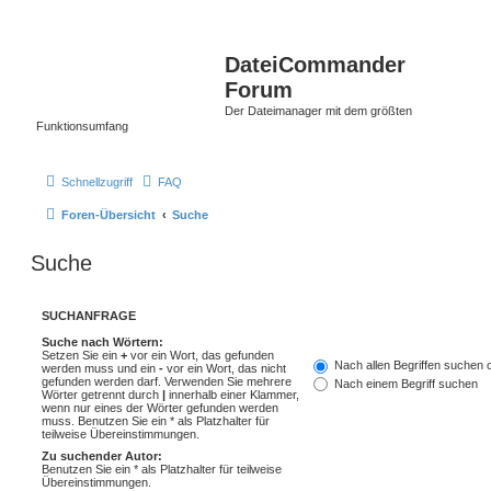
DateiCommander
Forum
Der Dateimanager mit dem größten
Funktionsumfang
Schnellzugriff
FAQ
Foren-Übersicht
Suche
Suche
SUCHANFRAGE
Suche nach Wörtern:
Setzen Sie ein
+
vor ein Wort, das gefunden
Nach allen Begriffen suchen
werden muss und ein
-
vor ein Wort, das nicht
gefunden werden darf. Verwenden Sie mehrere
Nach einem Begriff suchen
Wörter getrennt durch
|
innerhalb einer Klammer,
wenn nur eines der Wörter gefunden werden
muss. Benutzen Sie ein * als Platzhalter für
teilweise Übereinstimmungen.
Zu suchender Autor:
Benutzen Sie ein * als Platzhalter für teilweise
Übereinstimmungen.