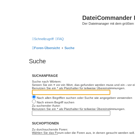
DateiCommander 
Der Dateimanager mit dem größten
Schnellzugriff
FAQ
Foren-Übersicht
Suche
Suche
SUCHANFRAGE
Suche nach Wörtern:
Setzen Sie ein
+
vor ein Wort, das gefunden werden muss und ein
-
vor e
Benutzen Sie ein * als Platzhalter für teilweise Übereinstimmungen.
Nach allen Begriffen suchen oder Suche wie angegeben verwenden
Nach einem Begriff suchen
Zu suchender Autor:
Benutzen Sie ein * als Platzhalter für teilweise Übereinstimmungen.
SUCHOPTIONEN
Zu durchsuchende Foren:
Wählen Sie das Forum oder die Foren aus, in denen gesucht werden soll. 