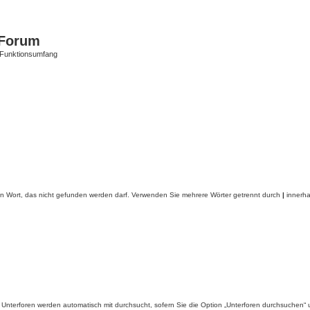
Forum
 Funktionsumfang
in Wort, das nicht gefunden werden darf. Verwenden Sie mehrere Wörter getrennt durch
|
innerha
Unterforen werden automatisch mit durchsucht, sofern Sie die Option „Unterforen durchsuchen“ u