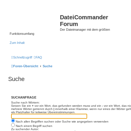
DateiCommander
Forum
Der Dateimanager mit dem größten
Funktionsumfang
Zum Inhalt
Schnellzugriff
FAQ
Foren-Übersicht
Suche
Suche
SUCHANFRAGE
Suche nach Wörtern:
Setzen Sie ein
+
vor ein Wort, das gefunden werden muss und ein
-
vor ein Wort, das n
mehrere Wörter getrennt durch
|
innerhalb einer Klammer, wenn nur eines der Wörter ge
als Platzhalter für teilweise Übereinstimmungen.
Nach allen Begriffen suchen oder Suche wie angegeben verwenden
Nach einem Begriff suchen
Zu suchender Autor: