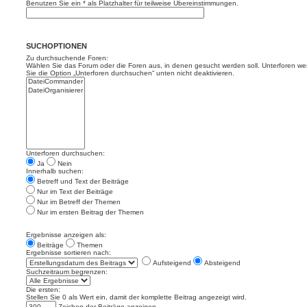
Benutzen Sie ein * als Platzhalter für teilweise Übereinstimmungen.
SUCHOPTIONEN
Zu durchsuchende Foren:
Wählen Sie das Forum oder die Foren aus, in denen gesucht werden soll. Unterforen we
Sie die Option „Unterforen durchsuchen“ unten nicht deaktivieren.
Unterforen durchsuchen:
Ja
Nein
Innerhalb suchen:
Betreff und Text der Beiträge
Nur im Text der Beiträge
Nur im Betreff der Themen
Nur im ersten Beitrag der Themen
Ergebnisse anzeigen als:
Beiträge
Themen
Ergebnisse sortieren nach:
Aufsteigend
Absteigend
Suchzeitraum begrenzen:
Die ersten:
Stellen Sie 0 als Wert ein, damit der komplette Beitrag angezeigt wird.
Zeichen der Beiträge anzeigen