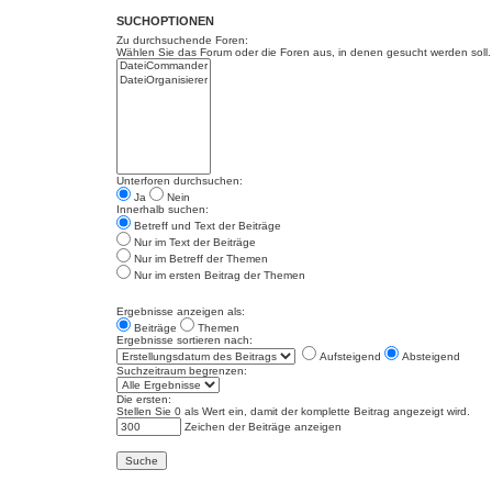
SUCHOPTIONEN
Zu durchsuchende Foren:
Wählen Sie das Forum oder die Foren aus, in denen gesucht werden soll. 
Unterforen durchsuchen:
Ja
Nein
Innerhalb suchen:
Betreff und Text der Beiträge
Nur im Text der Beiträge
Nur im Betreff der Themen
Nur im ersten Beitrag der Themen
Ergebnisse anzeigen als:
Beiträge
Themen
Ergebnisse sortieren nach:
Aufsteigend
Absteigend
Suchzeitraum begrenzen:
Die ersten:
Stellen Sie 0 als Wert ein, damit der komplette Beitrag angezeigt wird.
Zeichen der Beiträge anzeigen