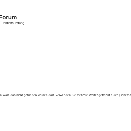
Forum
 Funktionsumfang
in Wort, das nicht gefunden werden darf. Verwenden Sie mehrere Wörter getrennt durch
|
innerha