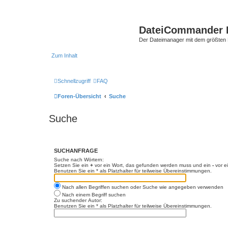
DateiCommander 
Der Dateimanager mit dem größten
Zum Inhalt
Schnellzugriff
FAQ
Foren-Übersicht
Suche
Suche
SUCHANFRAGE
Suche nach Wörtern:
Setzen Sie ein
+
vor ein Wort, das gefunden werden muss und ein
-
vor e
Benutzen Sie ein * als Platzhalter für teilweise Übereinstimmungen.
Nach allen Begriffen suchen oder Suche wie angegeben verwenden
Nach einem Begriff suchen
Zu suchender Autor:
Benutzen Sie ein * als Platzhalter für teilweise Übereinstimmungen.