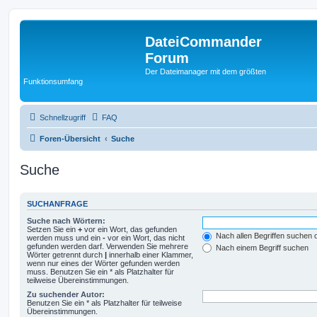
DateiCommander
Forum
Der Dateimanager mit dem größten
Funktionsumfang
Schnellzugriff
FAQ
Foren-Übersicht
Suche
Suche
SUCHANFRAGE
Suche nach Wörtern:
Setzen Sie ein
+
vor ein Wort, das gefunden
Nach allen Begriffen suchen
werden muss und ein
-
vor ein Wort, das nicht
gefunden werden darf. Verwenden Sie mehrere
Nach einem Begriff suchen
Wörter getrennt durch
|
innerhalb einer Klammer,
wenn nur eines der Wörter gefunden werden
muss. Benutzen Sie ein * als Platzhalter für
teilweise Übereinstimmungen.
Zu suchender Autor:
Benutzen Sie ein * als Platzhalter für teilweise
Übereinstimmungen.