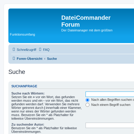
DateiCommander
Forum
Der Dateimanager mit dem größten
Funktionsumfang
Schnellzugriff
FAQ
Foren-Übersicht
Suche
Suche
SUCHANFRAGE
Suche nach Wörtern:
Setzen Sie ein
+
vor ein Wort, das gefunden
Nach allen Begriffen suchen
werden muss und ein
-
vor ein Wort, das nicht
gefunden werden darf. Verwenden Sie mehrere
Nach einem Begriff suchen
Wörter getrennt durch
|
innerhalb einer Klammer,
wenn nur eines der Wörter gefunden werden
muss. Benutzen Sie ein * als Platzhalter für
teilweise Übereinstimmungen.
Zu suchender Autor:
Benutzen Sie ein * als Platzhalter für teilweise
Übereinstimmungen.