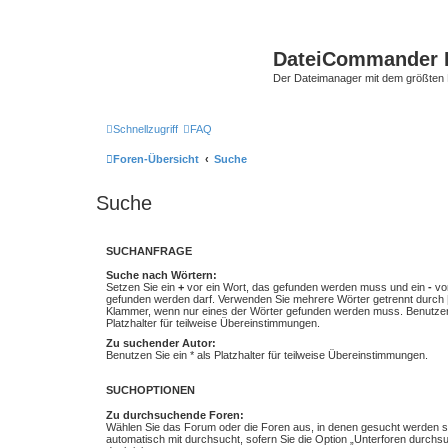
DateiCommander 
Der Dateimanager mit dem größten
Schnellzugriff
FAQ
Foren-Übersicht
Suche
Suche
SUCHANFRAGE
Suche nach Wörtern:
Setzen Sie ein
+
vor ein Wort, das gefunden werden muss und ein
-
vor
gefunden werden darf. Verwenden Sie mehrere Wörter getrennt durch
Klammer, wenn nur eines der Wörter gefunden werden muss. Benutzen 
Platzhalter für teilweise Übereinstimmungen.
Zu suchender Autor:
Benutzen Sie ein * als Platzhalter für teilweise Übereinstimmungen.
SUCHOPTIONEN
Zu durchsuchende Foren:
Wählen Sie das Forum oder die Foren aus, in denen gesucht werden so
automatisch mit durchsucht, sofern Sie die Option „Unterforen durchs