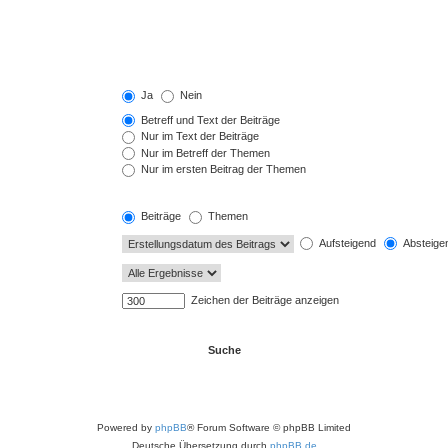
Ja
Nein
Betreff und Text der Beiträge
Nur im Text der Beiträge
Nur im Betreff der Themen
Nur im ersten Beitrag der Themen
Beiträge
Themen
Aufsteigend
Absteige
Zeichen der Beiträge anzeigen
Powered by
phpBB
® Forum Software © phpBB Limited
Deutsche Übersetzung durch
phpBB.de