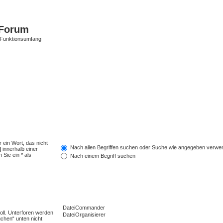
Forum
 Funktionsumfang
 ein Wort, das nicht
Nach allen Begriffen suchen oder Suche wie angegeben verwe
|
innerhalb einer
Sie ein * als
Nach einem Begriff suchen
ll. Unterforen werden
uchen“ unten nicht