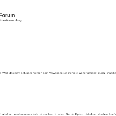
Forum
 Funktionsumfang
in Wort, das nicht gefunden werden darf. Verwenden Sie mehrere Wörter getrennt durch
|
innerha
Unterforen werden automatisch mit durchsucht, sofern Sie die Option „Unterforen durchsuchen“ u