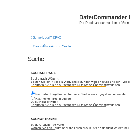
DateiCommander 
Der Dateimanager mit dem größten
Schnellzugriff
FAQ
Foren-Übersicht
Suche
Suche
SUCHANFRAGE
Suche nach Wörtern:
Setzen Sie ein
+
vor ein Wort, das gefunden werden muss und ein
-
vor e
Benutzen Sie ein * als Platzhalter für teilweise Übereinstimmungen.
Nach allen Begriffen suchen oder Suche wie angegeben verwenden
Nach einem Begriff suchen
Zu suchender Autor:
Benutzen Sie ein * als Platzhalter für teilweise Übereinstimmungen.
SUCHOPTIONEN
Zu durchsuchende Foren:
Wählen Sie das Forum oder die Foren aus, in denen gesucht werden soll. 