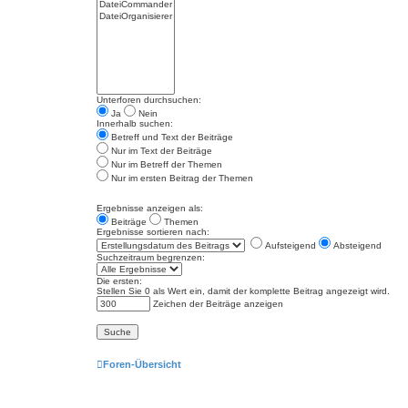
Unterforen durchsuchen:
Ja
Nein
Innerhalb suchen:
Betreff und Text der Beiträge
Nur im Text der Beiträge
Nur im Betreff der Themen
Nur im ersten Beitrag der Themen
Ergebnisse anzeigen als:
Beiträge
Themen
Ergebnisse sortieren nach:
Aufsteigend
Absteigend
Suchzeitraum begrenzen:
Die ersten:
Stellen Sie 0 als Wert ein, damit der komplette Beitrag angezeigt wird.
Zeichen der Beiträge anzeigen
Foren-Übersicht