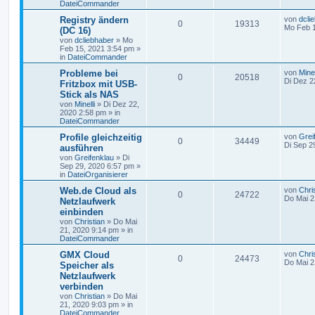
DateiCommander
Registry ändern
von
dcli
0
19313
Mo Feb 1
(DC 16)
von
dcliebhaber
»
Mo
Feb 15, 2021 3:54 pm
»
in
DateiCommander
Probleme bei
von
Minel
0
20518
Di Dez 2
Fritzbox mit USB-
Stick als NAS
von
Minelli
»
Di Dez 22,
2020 2:58 pm
» in
DateiCommander
Profile gleichzeitig
von
Grei
0
34449
Di Sep 2
ausführen
von
Greifenklau
»
Di
Sep 29, 2020 6:57 pm
»
in
DateiOrganisierer
Web.de Cloud als
von
Chri
0
24722
Do Mai 2
Netzlaufwerk
einbinden
von
Christian
»
Do Mai
21, 2020 9:14 pm
» in
DateiCommander
GMX Cloud
von
Chri
0
24473
Do Mai 2
Speicher als
Netzlaufwerk
verbinden
von
Christian
»
Do Mai
21, 2020 9:03 pm
» in
DateiCommander