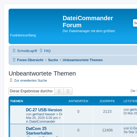
DateiCommander
Forum
Der Dateimanager mit dem größten
Funktionsumfang
Schnellzugriff
FAQ
Foren-Übersicht
Suche
Unbeantwortete Themen
Unbeantwortete Themen
Zur erweiterten Suche
Suche
Erweiterte Suche
Die 
THEMEN
ANTWORTEN
ZUGRIFFE
LETZTER
DC-27 USB-Version
von
gerh
0
2123
Di Mai 2
von
gerhard hauser
»
Di
Mai 26, 2026 6:00 pm
»
in
DateiCommander
DatCom 25
von
U.Gr
0
12406
Sa Sep 1
Startverhalten