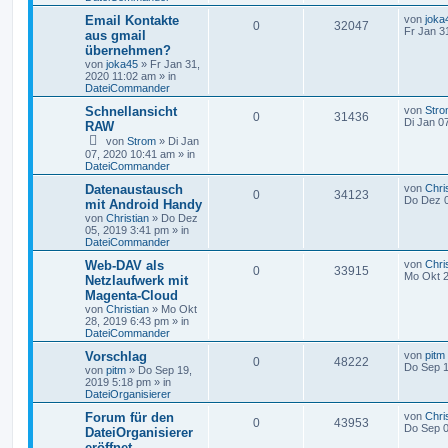
Email Kontakte
von
joka
0
32047
Fr Jan 3
aus gmail
übernehmen?
von
joka45
»
Fr Jan 31,
2020 11:02 am
» in
DateiCommander
Schnellansicht
von
Str
0
31436
Di Jan 0
RAW
von
Strom
»
Di Jan
07, 2020 10:41 am
» in
DateiCommander
Datenaustausch
von
Chri
0
34123
Do Dez 0
mit Android Handy
von
Christian
»
Do Dez
05, 2019 3:41 pm
» in
DateiCommander
Web-DAV als
von
Chri
0
33915
Mo Okt 2
Netzlaufwerk mit
Magenta-Cloud
von
Christian
»
Mo Okt
28, 2019 6:43 pm
» in
DateiCommander
Vorschlag
von
pitm
0
48222
Do Sep 1
von
pitm
»
Do Sep 19,
2019 5:18 pm
» in
DateiOrganisierer
Forum für den
von
Chri
0
43953
Do Sep 0
DateiOrganisierer
eröffnet