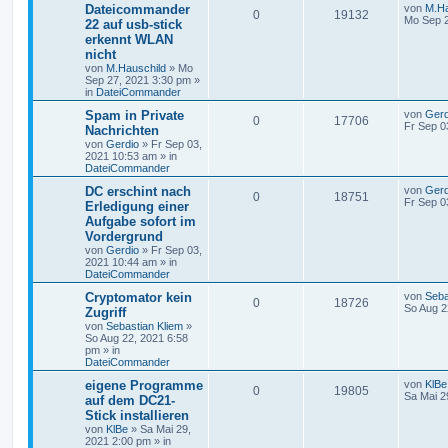
Dateicommander
von
M.Ha
0
19132
Mo Sep 2
22 auf usb-stick
erkennt WLAN
nicht
von
M.Hauschild
»
Mo
Sep 27, 2021 3:30 pm
»
in
DateiCommander
Spam in Private
von
Gerd
0
17706
Fr Sep 0
Nachrichten
von
Gerdio
»
Fr Sep 03,
2021 10:53 am
» in
DateiCommander
DC erschint nach
von
Gerd
0
18751
Fr Sep 0
Erledigung einer
Aufgabe sofort im
Vordergrund
von
Gerdio
»
Fr Sep 03,
2021 10:44 am
» in
DateiCommander
Cryptomator kein
von
Seba
0
18726
So Aug 2
Zugriff
von
Sebastian Kliem
»
So Aug 22, 2021 6:58
pm
» in
DateiCommander
eigene Programme
von
KlBe
0
19805
Sa Mai 2
auf dem DC21-
Stick installieren
von
KlBe
»
Sa Mai 29,
2021 2:00 pm
» in