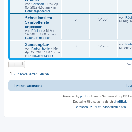
von
Christian
»
Do Sep
05, 2019 6:58 am
» in
DateiOrganisierer
Schnellansicht
von
Rüdi
0
34004
Mi Aug 1
Symbolleiste
anpassen
von
Rüdiger
»
Mi Aug
14, 2019 11:00 pm
» in
DateiCommander
Samsung6a+
von
Riob
0
34938
Mo Apr 2
von
Riobambenio
»
Mo
Apr 22, 2019 11:07 am
»
in
DateiCommander
Die 
Zur erweiterten Suche
Foren-Übersicht
Al
Powered by
phpBB
® Forum Software © phpBB Lim
Deutsche Übersetzung durch
phpBB.de
Datenschutz
|
Nutzungsbedingungen