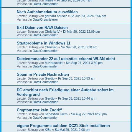
Letzter Beitrag von
Minelli
«
Fr Sep 20, 2024 6:07 am
Verfasst in
DateiCommander
Nach Aufnahmedatum auswählen
Letzter Beitrag von
gerhard hauser
«
So Jun 23, 2024 3:56 pm
Verfasst in
DateiOrganisierer
Exif-Daten von RAW Dateien
Letzter Beitrag von
ChristianV
«
Di Mär 29, 2022 12:09 pm
Verfasst in
DateiCommander
Startprobleme in Windows 11
Letzter Beitrag von
Christian
«
So Nov 28, 2021 8:38 am
Verfasst in
DateiCommander
Dateicommander 22 auf usb-stick erkennt WLAN nicht
Letzter Beitrag von
M.Hauschild
«
Mo Sep 27, 2021 3:30 pm
Verfasst in
DateiCommander
Spam in Private Nachrichten
Letzter Beitrag von
Gerdio
«
Fr Sep 03, 2021 10:53 am
Verfasst in
DateiCommander
DC erschint nach Erledigung einer Aufgabe sofort im
Vordergrund
Letzter Beitrag von
Gerdio
«
Fr Sep 03, 2021 10:44 am
Verfasst in
DateiCommander
Cryptomator kein Zugriff
Letzter Beitrag von
Sebastian Kliem
«
So Aug 22, 2021 6:58 pm
Verfasst in
DateiCommander
eigene Programme auf dem DC21-Stick installieren
Letzter Beitrag von
KlBe
«
Sa Mai 29, 2021 2:00 pm