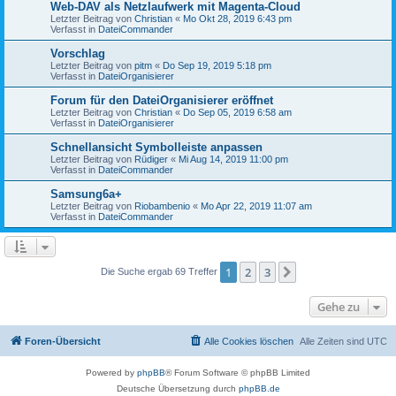
Web-DAV als Netzlaufwerk mit Magenta-Cloud
Letzter Beitrag von
Christian
«
Mo Okt 28, 2019 6:43 pm
Verfasst in
DateiCommander
Vorschlag
Letzter Beitrag von
pitm
«
Do Sep 19, 2019 5:18 pm
Verfasst in
DateiOrganisierer
Forum für den DateiOrganisierer eröffnet
Letzter Beitrag von
Christian
«
Do Sep 05, 2019 6:58 am
Verfasst in
DateiOrganisierer
Schnellansicht Symbolleiste anpassen
Letzter Beitrag von
Rüdiger
«
Mi Aug 14, 2019 11:00 pm
Verfasst in
DateiCommander
Samsung6a+
Letzter Beitrag von
Riobambenio
«
Mo Apr 22, 2019 11:07 am
Verfasst in
DateiCommander
1
2
3
Nächste
Die Suche ergab 69 Treffer
Gehe zu
Foren-Übersicht
Alle Cookies löschen
Alle Zeiten sind
UTC
Powered by
phpBB
® Forum Software © phpBB Limited
Deutsche Übersetzung durch
phpBB.de