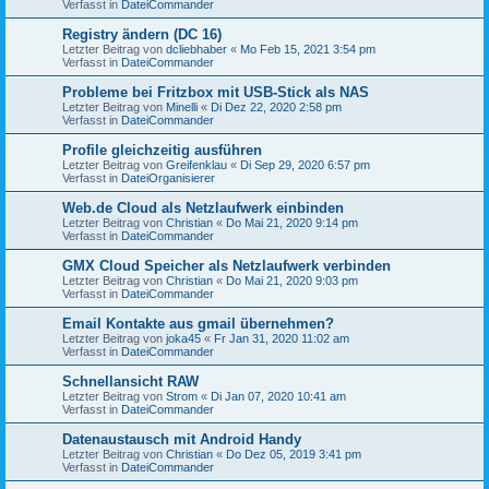
Verfasst in
DateiCommander
Registry ändern (DC 16)
Letzter Beitrag von
dcliebhaber
«
Mo Feb 15, 2021 3:54 pm
Verfasst in
DateiCommander
Probleme bei Fritzbox mit USB-Stick als NAS
Letzter Beitrag von
Minelli
«
Di Dez 22, 2020 2:58 pm
Verfasst in
DateiCommander
Profile gleichzeitig ausführen
Letzter Beitrag von
Greifenklau
«
Di Sep 29, 2020 6:57 pm
Verfasst in
DateiOrganisierer
Web.de Cloud als Netzlaufwerk einbinden
Letzter Beitrag von
Christian
«
Do Mai 21, 2020 9:14 pm
Verfasst in
DateiCommander
GMX Cloud Speicher als Netzlaufwerk verbinden
Letzter Beitrag von
Christian
«
Do Mai 21, 2020 9:03 pm
Verfasst in
DateiCommander
Email Kontakte aus gmail übernehmen?
Letzter Beitrag von
joka45
«
Fr Jan 31, 2020 11:02 am
Verfasst in
DateiCommander
Schnellansicht RAW
Letzter Beitrag von
Strom
«
Di Jan 07, 2020 10:41 am
Verfasst in
DateiCommander
Datenaustausch mit Android Handy
Letzter Beitrag von
Christian
«
Do Dez 05, 2019 3:41 pm
Verfasst in
DateiCommander