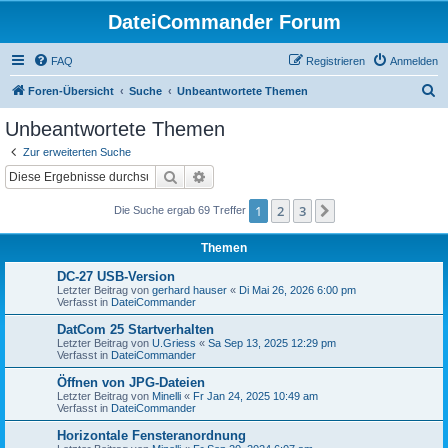
DateiCommander Forum
FAQ
Registrieren
Anmelden
S
Foren-Übersicht
Suche
Unbeantwortete Themen
u
Unbeantwortete Themen
c
Zur erweiterten Suche
h
Suche
Erweiterte Suche
e
1
2
3
Nächste
Die Suche ergab 69 Treffer
Themen
DC-27 USB-Version
Letzter Beitrag von
gerhard hauser
«
Di Mai 26, 2026 6:00 pm
Verfasst in
DateiCommander
DatCom 25 Startverhalten
Letzter Beitrag von
U.Griess
«
Sa Sep 13, 2025 12:29 pm
Verfasst in
DateiCommander
Öffnen von JPG-Dateien
Letzter Beitrag von
Minelli
«
Fr Jan 24, 2025 10:49 am
Verfasst in
DateiCommander
Horizontale Fensteranordnung