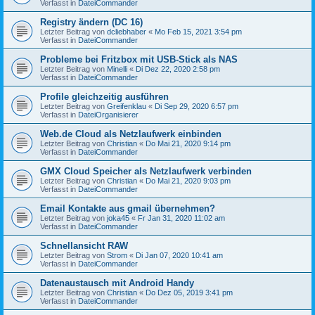
Verfasst in
DateiCommander
Registry ändern (DC 16)
Letzter Beitrag von
dcliebhaber
«
Mo Feb 15, 2021 3:54 pm
Verfasst in
DateiCommander
Probleme bei Fritzbox mit USB-Stick als NAS
Letzter Beitrag von
Minelli
«
Di Dez 22, 2020 2:58 pm
Verfasst in
DateiCommander
Profile gleichzeitig ausführen
Letzter Beitrag von
Greifenklau
«
Di Sep 29, 2020 6:57 pm
Verfasst in
DateiOrganisierer
Web.de Cloud als Netzlaufwerk einbinden
Letzter Beitrag von
Christian
«
Do Mai 21, 2020 9:14 pm
Verfasst in
DateiCommander
GMX Cloud Speicher als Netzlaufwerk verbinden
Letzter Beitrag von
Christian
«
Do Mai 21, 2020 9:03 pm
Verfasst in
DateiCommander
Email Kontakte aus gmail übernehmen?
Letzter Beitrag von
joka45
«
Fr Jan 31, 2020 11:02 am
Verfasst in
DateiCommander
Schnellansicht RAW
Letzter Beitrag von
Strom
«
Di Jan 07, 2020 10:41 am
Verfasst in
DateiCommander
Datenaustausch mit Android Handy
Letzter Beitrag von
Christian
«
Do Dez 05, 2019 3:41 pm
Verfasst in
DateiCommander