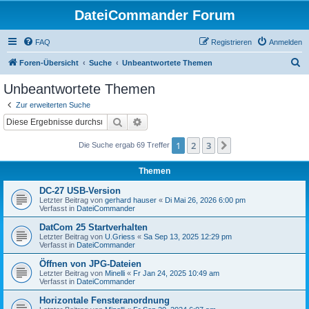
DateiCommander Forum
FAQ
Registrieren
Anmelden
S
Foren-Übersicht
Suche
Unbeantwortete Themen
u
Unbeantwortete Themen
c
Zur erweiterten Suche
h
Suche
Erweiterte Suche
e
1
2
3
Nächste
Die Suche ergab 69 Treffer
Themen
DC-27 USB-Version
Letzter Beitrag von
gerhard hauser
«
Di Mai 26, 2026 6:00 pm
Verfasst in
DateiCommander
DatCom 25 Startverhalten
Letzter Beitrag von
U.Griess
«
Sa Sep 13, 2025 12:29 pm
Verfasst in
DateiCommander
Öffnen von JPG-Dateien
Letzter Beitrag von
Minelli
«
Fr Jan 24, 2025 10:49 am
Verfasst in
DateiCommander
Horizontale Fensteranordnung