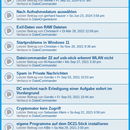
Letzter Beitrag von
Minelli
«
Fr Sep 20, 2024 6:07 am
Verfasst in
DateiCommander
Nach Aufnahmedatum auswählen
Letzter Beitrag von
gerhard hauser
«
So Jun 23, 2024 3:56 pm
Verfasst in
DateiOrganisierer
Exif-Daten von RAW Dateien
Letzter Beitrag von
ChristianV
«
Di Mär 29, 2022 12:09 pm
Verfasst in
DateiCommander
Startprobleme in Windows 11
Letzter Beitrag von
Christian
«
So Nov 28, 2021 8:38 am
Verfasst in
DateiCommander
Dateicommander 22 auf usb-stick erkennt WLAN nicht
Letzter Beitrag von
M.Hauschild
«
Mo Sep 27, 2021 3:30 pm
Verfasst in
DateiCommander
Spam in Private Nachrichten
Letzter Beitrag von
Gerdio
«
Fr Sep 03, 2021 10:53 am
Verfasst in
DateiCommander
DC erschint nach Erledigung einer Aufgabe sofort im
Vordergrund
Letzter Beitrag von
Gerdio
«
Fr Sep 03, 2021 10:44 am
Verfasst in
DateiCommander
Cryptomator kein Zugriff
Letzter Beitrag von
Sebastian Kliem
«
So Aug 22, 2021 6:58 pm
Verfasst in
DateiCommander
eigene Programme auf dem DC21-Stick installieren
Letzter Beitrag von
KlBe
«
Sa Mai 29, 2021 2:00 pm