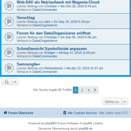
Web-DAV als Netzlaufwerk mit Magenta-Cloud
Letzter Beitrag von
Christian
«
Mo Okt 28, 2019 6:43 pm
Verfasst in
DateiCommander
Vorschlag
Letzter Beitrag von
pitm
«
Do Sep 19, 2019 5:18 pm
Verfasst in
DateiOrganisierer
Forum für den DateiOrganisierer eröffnet
Letzter Beitrag von
Christian
«
Do Sep 05, 2019 6:58 am
Verfasst in
DateiOrganisierer
Schnellansicht Symbolleiste anpassen
Letzter Beitrag von
Rüdiger
«
Mi Aug 14, 2019 11:00 pm
Verfasst in
DateiCommander
Samsung6a+
Letzter Beitrag von
Riobambenio
«
Mo Apr 22, 2019 11:07 am
Verfasst in
DateiCommander
1
2
3
Nächste
Die Suche ergab 69 Treffer
Gehe zu
Foren-Übersicht
Alle Cookies löschen
Alle Zeiten sind
UTC
Powered by
phpBB
® Forum Software © phpBB Limited
Deutsche Übersetzung durch
phpBB.de