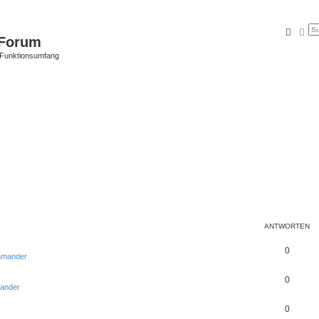
Suche
Erw
Forum
 Funktionsumfang
ANTWORTEN
0
mmander
0
ander
0