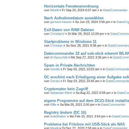
Horizontale Fensteranordnung
von
Minelli
»
Fr Sep 20, 2024 6:07 am
» in
DateiCommander
Nach Aufnahmedatum auswählen
von
gerhard hauser
»
So Jun 23, 2024 3:56 pm
» in
DateiOrg
Exif-Daten von RAW Dateien
von
ChristianV
»
Di Mär 29, 2022 12:09 pm
» in
DateiComma
Startprobleme in Windows 11
von
Christian
»
So Nov 28, 2021 8:38 am
» in
DateiCommand
Dateicommander 22 auf usb-stick erkennt WLAN
von
M.Hauschild
»
Mo Sep 27, 2021 3:30 pm
» in
DateiComm
Spam in Private Nachrichten
von
Gerdio
»
Fr Sep 03, 2021 10:53 am
» in
DateiCommande
DC erschint nach Erledigung einer Aufgabe sof
von
Gerdio
»
Fr Sep 03, 2021 10:44 am
» in
DateiCommande
Cryptomator kein Zugriff
von
Sebastian Kliem
»
So Aug 22, 2021 6:58 pm
» in
DateiC
eigene Programme auf dem DC21-Stick installi
von
KlBe
»
Sa Mai 29, 2021 2:00 pm
» in
DateiCommander
Registry ändern (DC 16)
von
dcliebhaber
»
Mo Feb 15, 2021 3:54 pm
» in
DateiComm
Probleme bei Fritzbox mit USB-Stick als NAS
von
Minelli
»
Di Dez 22, 2020 2:58 pm
» in
DateiCommander