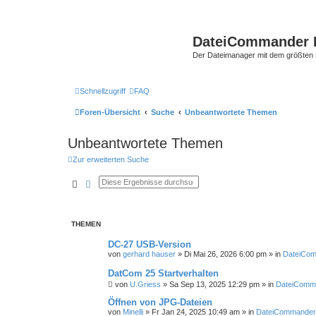
DateiCommander 
Der Dateimanager mit dem größten
Schnellzugriff
FAQ
Foren-Übersicht
Suche
Unbeantwortete Themen
Unbeantwortete Themen
Zur erweiterten Suche
Suche
Erweiterte Suche
THEMEN
DC-27 USB-Version
von
gerhard hauser
»
Di Mai 26, 2026 6:00 pm
» in
DateiCo
DatCom 25 Startverhalten
von
U.Griess
»
Sa Sep 13, 2025 12:29 pm
» in
DateiComm
Öffnen von JPG-Dateien
von
Minelli
»
Fr Jan 24, 2025 10:49 am
» in
DateiCommander