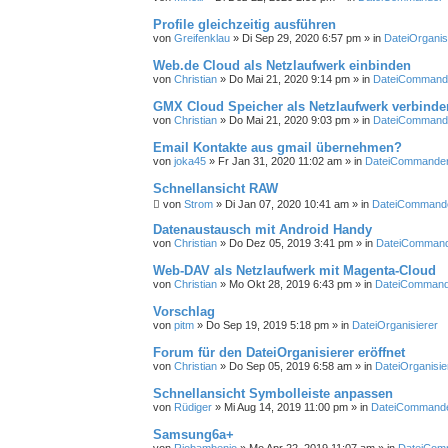
Profile gleichzeitig ausführen
von
Greifenklau
»
Di Sep 29, 2020 6:57 pm
» in
DateiOrganis
Web.de Cloud als Netzlaufwerk einbinden
von
Christian
»
Do Mai 21, 2020 9:14 pm
» in
DateiCommand
GMX Cloud Speicher als Netzlaufwerk verbinde
von
Christian
»
Do Mai 21, 2020 9:03 pm
» in
DateiCommand
Email Kontakte aus gmail übernehmen?
von
joka45
»
Fr Jan 31, 2020 11:02 am
» in
DateiCommande
Schnellansicht RAW
von
Strom
»
Di Jan 07, 2020 10:41 am
» in
DateiCommand
Datenaustausch mit Android Handy
von
Christian
»
Do Dez 05, 2019 3:41 pm
» in
DateiComman
Web-DAV als Netzlaufwerk mit Magenta-Cloud
von
Christian
»
Mo Okt 28, 2019 6:43 pm
» in
DateiCommand
Vorschlag
von
pitm
»
Do Sep 19, 2019 5:18 pm
» in
DateiOrganisierer
Forum für den DateiOrganisierer eröffnet
von
Christian
»
Do Sep 05, 2019 6:58 am
» in
DateiOrganisie
Schnellansicht Symbolleiste anpassen
von
Rüdiger
»
Mi Aug 14, 2019 11:00 pm
» in
DateiCommand
Samsung6a+