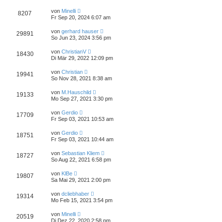
von
Minelli
8207
Fr Sep 20, 2024 6:07 am
von
gerhard hauser
29891
So Jun 23, 2024 3:56 pm
von
ChristianV
18430
Di Mär 29, 2022 12:09 pm
von
Christian
19941
So Nov 28, 2021 8:38 am
von
M.Hauschild
19133
Mo Sep 27, 2021 3:30 pm
von
Gerdio
17709
Fr Sep 03, 2021 10:53 am
von
Gerdio
18751
Fr Sep 03, 2021 10:44 am
von
Sebastian Kliem
18727
So Aug 22, 2021 6:58 pm
von
KlBe
19807
Sa Mai 29, 2021 2:00 pm
von
dcliebhaber
19314
Mo Feb 15, 2021 3:54 pm
von
Minelli
20519
Di Dez 22, 2020 2:58 pm