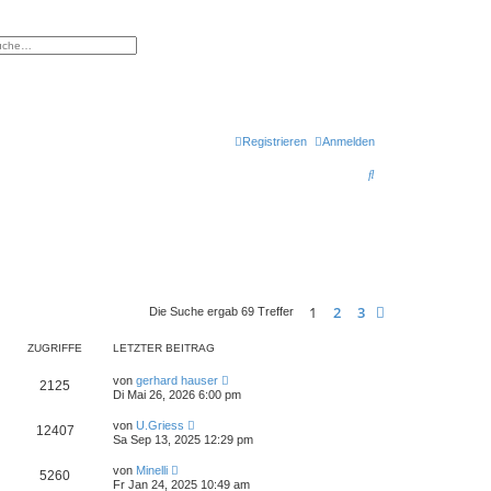
eiterte Suche
Registrieren
Anmelden
S
u
c
h
e
1
2
3
Nächste
Die Suche ergab 69 Treffer
ZUGRIFFE
LETZTER BEITRAG
von
gerhard hauser
2125
Di Mai 26, 2026 6:00 pm
von
U.Griess
12407
Sa Sep 13, 2025 12:29 pm
von
Minelli
5260
Fr Jan 24, 2025 10:49 am