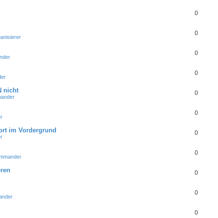
0
0
anisierer
0
nder
0
er
 nicht
0
ander
0
r
ort im Vordergrund
0
r
0
ommander
eren
0
0
ander
0