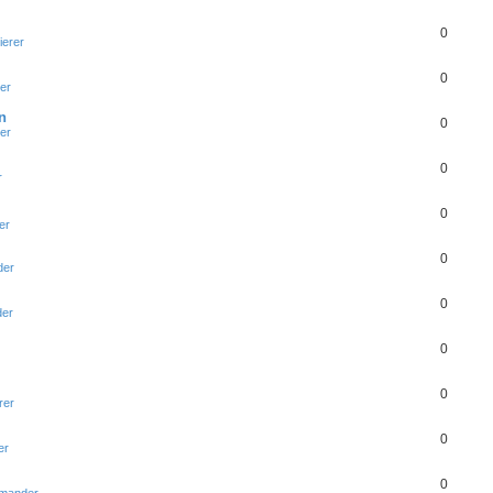
0
ierer
0
er
n
0
er
0
r
0
er
0
der
0
er
0
0
rer
0
er
0