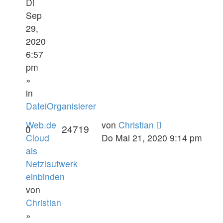
Di
Sep
29,
2020
6:57
pm
»
in
DateiOrganisierer
Web.de
von
Christian
0
24719
Cloud
Do Mai 21, 2020 9:14 pm
als
Netzlaufwerk
einbinden
von
Christian
»