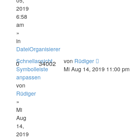
05,
2019
6:58
am
»
in
DateiOrganisierer
Schnellansicht
von
Rüdiger
0
34002
Symbolleiste
Mi Aug 14, 2019 11:00 pm
anpassen
von
Rüdiger
»
Mi
Aug
14,
2019