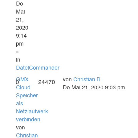
Do
Mai
21,
2020
9:14
pm
»
in
DateiCommander
GMX
von
Christian
0
24470
Cloud
Do Mai 21, 2020 9:03 pm
Speicher
als
Netzlaufwerk
verbinden
von
Christian