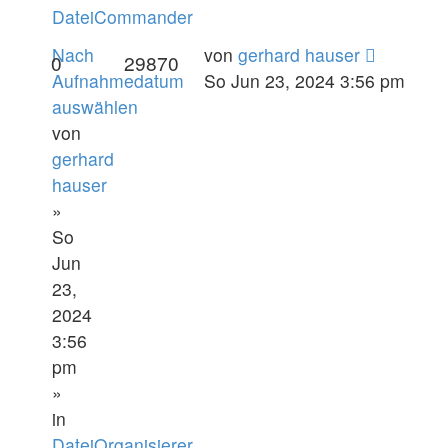
DateiCommander
Nach
von
gerhard hauser
0
29870
Aufnahmedatum
So Jun 23, 2024 3:56 pm
auswählen
von
gerhard
hauser
»
So
Jun
23,
2024
3:56
pm
»
in
DateiOrganisierer