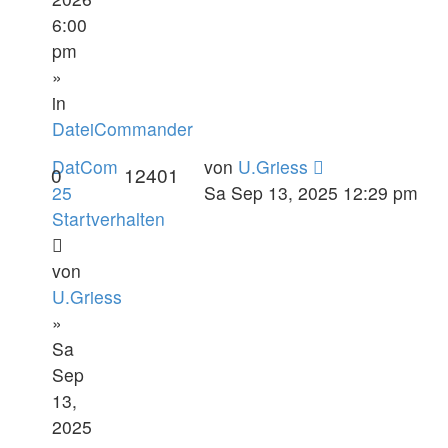
6:00
pm
»
in
DateiCommander
DatCom
von
U.Griess
0
12401
25
Sa Sep 13, 2025 12:29 pm
Startverhalten
von
U.Griess
»
Sa
Sep
13,
2025