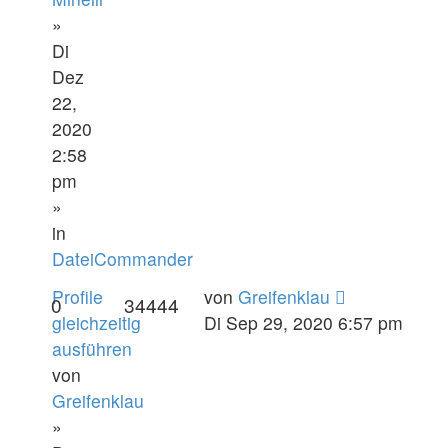
»
Di
Dez
22,
2020
2:58
pm
»
in
DateiCommander
Profile
von
Greifenklau
0
34444
gleichzeitig
Di Sep 29, 2020 6:57 pm
ausführen
von
Greifenklau
»