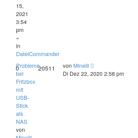
15,
2021
3:54
pm
»
in
DateiCommander
Probleme
von
Minelli
0
20511
bei
Di Dez 22, 2020 2:58 pm
Fritzbox
mit
USB-
Stick
als
NAS
von
Minelli