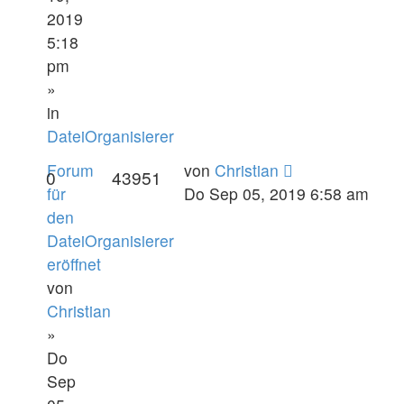
2019
5:18
pm
»
in
DateiOrganisierer
Forum
von
Christian
0
43951
für
Do Sep 05, 2019 6:58 am
den
DateiOrganisierer
eröffnet
von
Christian
»
Do
Sep