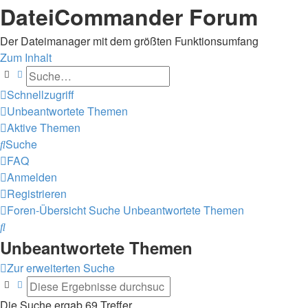
DateiCommander Forum
Der Dateimanager mit dem größten Funktionsumfang
Zum Inhalt
Suche
Erweiterte Suche
Schnellzugriff
Unbeantwortete Themen
Aktive Themen
Suche
FAQ
Anmelden
Registrieren
Foren-Übersicht
Suche
Unbeantwortete Themen
Suche
Unbeantwortete Themen
Zur erweiterten Suche
Suche
Erweiterte Suche
Die Suche ergab 69 Treffer