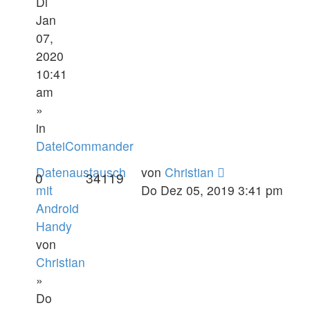
Di
Jan
07,
2020
10:41
am
»
in
DateiCommander
Datenaustausch
von
Christian
0
34119
mit
Do Dez 05, 2019 3:41 pm
Android
Handy
von
Christian
»
Do