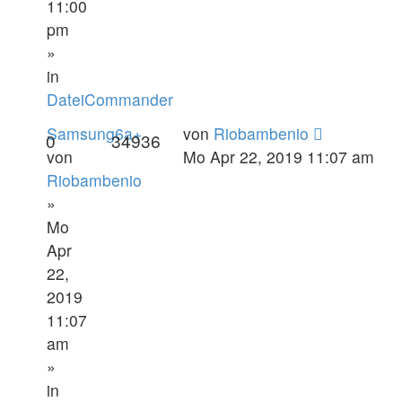
11:00
pm
»
in
DateiCommander
Samsung6a+
von
Riobambenio
0
34936
von
Mo Apr 22, 2019 11:07 am
Riobambenio
»
Mo
Apr
22,
2019
11:07
am
»
in