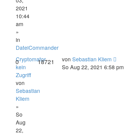
03,
2021
10:44
am
»
in
DateiCommander
Cryptomator
von
Sebastian Kliem
0
18721
kein
So Aug 22, 2021 6:58 pm
Zugriff
von
Sebastian
Kliem
»
So
Aug
22,