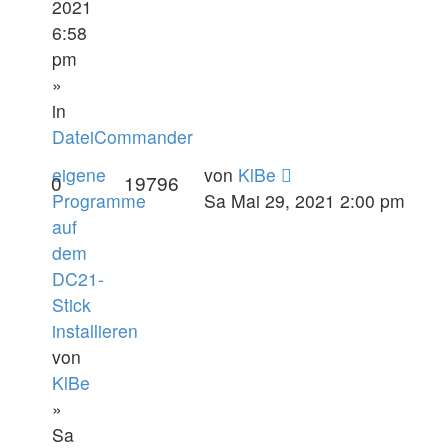
2021
6:58
pm
»
in
DateiCommander
eigene
von
KlBe
0
19796
Programme
Sa Mai 29, 2021 2:00 pm
auf
dem
DC21-
Stick
installieren
von
KlBe
»
Sa