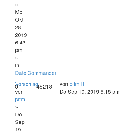
»
Mo
Okt
28,
2019
6:43
pm
»
in
DateiCommander
Vorschlag
von
pitm
0
48218
von
Do Sep 19, 2019 5:18 pm
pitm
»
Do
Sep
19,