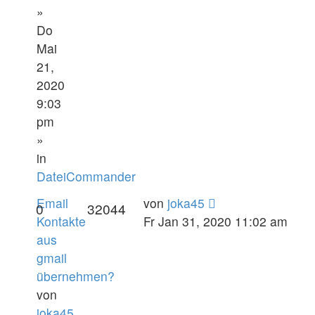
»
Do
Mai
21,
2020
9:03
pm
»
in
DateiCommander
Email
von
joka45
0
32044
Kontakte
Fr Jan 31, 2020 11:02 am
aus
gmail
übernehmen?
von
joka45