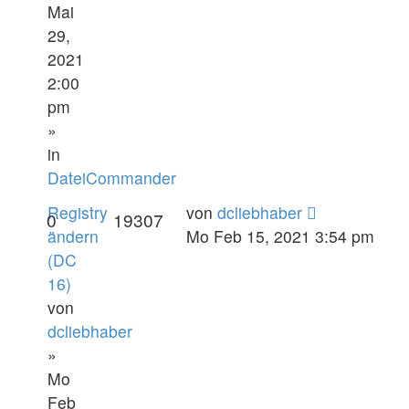
Mai
29,
2021
2:00
pm
»
in
DateiCommander
Registry
von
dcliebhaber
0
19307
ändern
Mo Feb 15, 2021 3:54 pm
(DC
16)
von
dcliebhaber
»
Mo
Feb