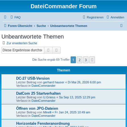
DateiCommander Forum
FAQ
Registrieren
Anmelden
S
Foren-Übersicht
Suche
Unbeantwortete Themen
u
Unbeantwortete Themen
c
Zur erweiterten Suche
h
Suche
Erweiterte Suche
e
1
2
3
Nächste
Die Suche ergab 69 Treffer
Themen
DC-27 USB-Version
Letzter Beitrag von
gerhard hauser
«
Di Mai 26, 2026 6:00 pm
Verfasst in
DateiCommander
DatCom 25 Startverhalten
Letzter Beitrag von
U.Griess
«
Sa Sep 13, 2025 12:29 pm
Verfasst in
DateiCommander
Öffnen von JPG-Dateien
Letzter Beitrag von
Minelli
«
Fr Jan 24, 2025 10:49 am
Verfasst in
DateiCommander
Horizontale Fensteranordnung