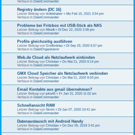
Verfasst in
DateiCommander
Registry ändern (DC 16)
Letzter Beitrag von
dcliebhaber
«
Mo Feb 15, 2021 3:54 pm
Verfasst in
DateiCommander
Probleme bei Fritzbox mit USB-Stick als NAS
Letzter Beitrag von
Minelli
«
Di Dez 22, 2020 2:58 pm
Verfasst in
DateiCommander
Profile gleichzeitig ausführen
Letzter Beitrag von
Greifenklau
«
Di Sep 29, 2020 6:57 pm
Verfasst in
DateiOrganisierer
Web.de Cloud als Netzlaufwerk einbinden
Letzter Beitrag von
Christian
«
Do Mai 21, 2020 9:14 pm
Verfasst in
DateiCommander
GMX Cloud Speicher als Netzlaufwerk verbinden
Letzter Beitrag von
Christian
«
Do Mai 21, 2020 9:03 pm
Verfasst in
DateiCommander
Email Kontakte aus gmail übernehmen?
Letzter Beitrag von
joka45
«
Fr Jan 31, 2020 11:02 am
Verfasst in
DateiCommander
Schnellansicht RAW
Letzter Beitrag von
Strom
«
Di Jan 07, 2020 10:41 am
Verfasst in
DateiCommander
Datenaustausch mit Android Handy
Letzter Beitrag von
Christian
«
Do Dez 05, 2019 3:41 pm
Verfasst in
DateiCommander