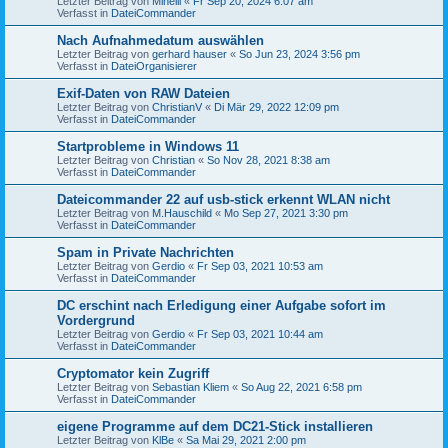
Letzter Beitrag von
Minelli
«
Fr Sep 20, 2024 6:07 am
Verfasst in
DateiCommander
Nach Aufnahmedatum auswählen
Letzter Beitrag von
gerhard hauser
«
So Jun 23, 2024 3:56 pm
Verfasst in
DateiOrganisierer
Exif-Daten von RAW Dateien
Letzter Beitrag von
ChristianV
«
Di Mär 29, 2022 12:09 pm
Verfasst in
DateiCommander
Startprobleme in Windows 11
Letzter Beitrag von
Christian
«
So Nov 28, 2021 8:38 am
Verfasst in
DateiCommander
Dateicommander 22 auf usb-stick erkennt WLAN nicht
Letzter Beitrag von
M.Hauschild
«
Mo Sep 27, 2021 3:30 pm
Verfasst in
DateiCommander
Spam in Private Nachrichten
Letzter Beitrag von
Gerdio
«
Fr Sep 03, 2021 10:53 am
Verfasst in
DateiCommander
DC erschint nach Erledigung einer Aufgabe sofort im
Vordergrund
Letzter Beitrag von
Gerdio
«
Fr Sep 03, 2021 10:44 am
Verfasst in
DateiCommander
Cryptomator kein Zugriff
Letzter Beitrag von
Sebastian Kliem
«
So Aug 22, 2021 6:58 pm
Verfasst in
DateiCommander
eigene Programme auf dem DC21-Stick installieren
Letzter Beitrag von
KlBe
«
Sa Mai 29, 2021 2:00 pm