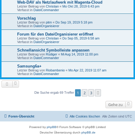
Web-DAV als Netzlaufwerk mit Magenta-Cloud
Letzter Beitrag von
Christian
«
Mo Okt 28, 2019 6:43 pm
Verfasst in
DateiCommander
Vorschlag
Letzter Beitrag von
pitm
«
Do Sep 19, 2019 5:18 pm
Verfasst in
DateiOrganisierer
Forum für den DateiOrganisierer eröffnet
Letzter Beitrag von
Christian
«
Do Sep 05, 2019 6:58 am
Verfasst in
DateiOrganisierer
Schnellansicht Symbolleiste anpassen
Letzter Beitrag von
Rüdiger
«
Mi Aug 14, 2019 11:00 pm
Verfasst in
DateiCommander
Samsung6a+
Letzter Beitrag von
Riobambenio
«
Mo Apr 22, 2019 11:07 am
Verfasst in
DateiCommander
1
2
3
Nächste
Die Suche ergab 69 Treffer
Gehe zu
Foren-Übersicht
Alle Cookies löschen
Alle Zeiten sind
UTC
Powered by
phpBB
® Forum Software © phpBB Limited
Deutsche Übersetzung durch
phpBB.de