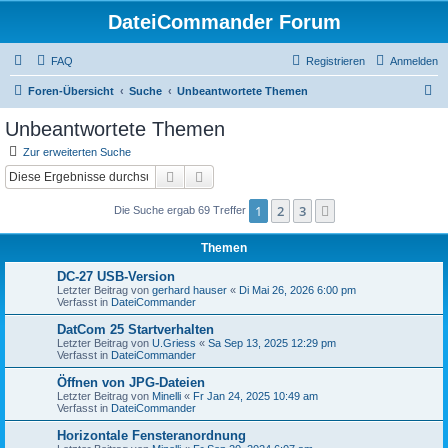
DateiCommander Forum
FAQ
Registrieren
Anmelden
S
Foren-Übersicht
Suche
Unbeantwortete Themen
u
Unbeantwortete Themen
c
Zur erweiterten Suche
h
Suche
Erweiterte Suche
e
1
2
3
Nächste
Die Suche ergab 69 Treffer
Themen
DC-27 USB-Version
Letzter Beitrag von
gerhard hauser
«
Di Mai 26, 2026 6:00 pm
Verfasst in
DateiCommander
DatCom 25 Startverhalten
Letzter Beitrag von
U.Griess
«
Sa Sep 13, 2025 12:29 pm
Verfasst in
DateiCommander
Öffnen von JPG-Dateien
Letzter Beitrag von
Minelli
«
Fr Jan 24, 2025 10:49 am
Verfasst in
DateiCommander
Horizontale Fensteranordnung