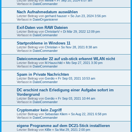
Letzter Beitrag von
Minelli
«
Fr Sep 20, 2024 6:07 am
Verfasst in
DateiCommander
Nach Aufnahmedatum auswählen
Letzter Beitrag von
gerhard hauser
«
So Jun 23, 2024 3:56 pm
Verfasst in
DateiOrganisierer
Exif-Daten von RAW Dateien
Letzter Beitrag von
ChristianV
«
Di Mär 29, 2022 12:09 pm
Verfasst in
DateiCommander
Startprobleme in Windows 11
Letzter Beitrag von
Christian
«
So Nov 28, 2021 8:38 am
Verfasst in
DateiCommander
Dateicommander 22 auf usb-stick erkennt WLAN nicht
Letzter Beitrag von
M.Hauschild
«
Mo Sep 27, 2021 3:30 pm
Verfasst in
DateiCommander
Spam in Private Nachrichten
Letzter Beitrag von
Gerdio
«
Fr Sep 03, 2021 10:53 am
Verfasst in
DateiCommander
DC erschint nach Erledigung einer Aufgabe sofort im
Vordergrund
Letzter Beitrag von
Gerdio
«
Fr Sep 03, 2021 10:44 am
Verfasst in
DateiCommander
Cryptomator kein Zugriff
Letzter Beitrag von
Sebastian Kliem
«
So Aug 22, 2021 6:58 pm
Verfasst in
DateiCommander
eigene Programme auf dem DC21-Stick installieren
Letzter Beitrag von
KlBe
«
Sa Mai 29, 2021 2:00 pm