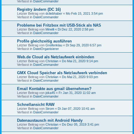
Verfasst in
DateiCommander
Registry ändern (DC 16)
Letzter Beitrag von
dcliebhaber
«
Mo Feb 15, 2021 3:54 pm
Verfasst in
DateiCommander
Probleme bei Fritzbox mit USB-Stick als NAS
Letzter Beitrag von
Minelli
«
Di Dez 22, 2020 2:58 pm
Verfasst in
DateiCommander
Profile gleichzeitig ausführen
Letzter Beitrag von
Greifenklau
«
Di Sep 29, 2020 6:57 pm
Verfasst in
DateiOrganisierer
Web.de Cloud als Netzlaufwerk einbinden
Letzter Beitrag von
Christian
«
Do Mai 21, 2020 9:14 pm
Verfasst in
DateiCommander
GMX Cloud Speicher als Netzlaufwerk verbinden
Letzter Beitrag von
Christian
«
Do Mai 21, 2020 9:03 pm
Verfasst in
DateiCommander
Email Kontakte aus gmail übernehmen?
Letzter Beitrag von
joka45
«
Fr Jan 31, 2020 11:02 am
Verfasst in
DateiCommander
Schnellansicht RAW
Letzter Beitrag von
Strom
«
Di Jan 07, 2020 10:41 am
Verfasst in
DateiCommander
Datenaustausch mit Android Handy
Letzter Beitrag von
Christian
«
Do Dez 05, 2019 3:41 pm
Verfasst in
DateiCommander