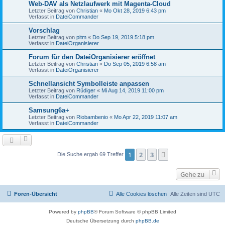
Web-DAV als Netzlaufwerk mit Magenta-Cloud
Letzter Beitrag von
Christian
«
Mo Okt 28, 2019 6:43 pm
Verfasst in
DateiCommander
Vorschlag
Letzter Beitrag von
pitm
«
Do Sep 19, 2019 5:18 pm
Verfasst in
DateiOrganisierer
Forum für den DateiOrganisierer eröffnet
Letzter Beitrag von
Christian
«
Do Sep 05, 2019 6:58 am
Verfasst in
DateiOrganisierer
Schnellansicht Symbolleiste anpassen
Letzter Beitrag von
Rüdiger
«
Mi Aug 14, 2019 11:00 pm
Verfasst in
DateiCommander
Samsung6a+
Letzter Beitrag von
Riobambenio
«
Mo Apr 22, 2019 11:07 am
Verfasst in
DateiCommander
1
2
3
Nächste
Die Suche ergab 69 Treffer
Gehe zu
Foren-Übersicht
Alle Cookies löschen
Alle Zeiten sind
UTC
Powered by
phpBB
® Forum Software © phpBB Limited
Deutsche Übersetzung durch
phpBB.de