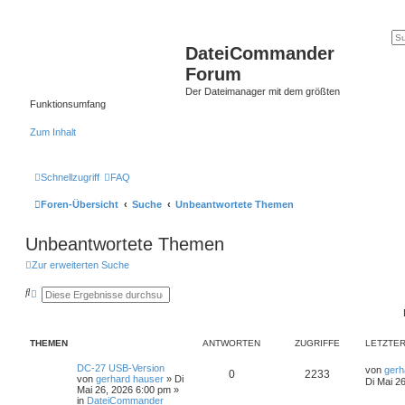
DateiCommander
Forum
Der Dateimanager mit dem größten
Funktionsumfang
Zum Inhalt
Schnellzugriff
FAQ
Foren-Übersicht
Suche
Unbeantwortete Themen
Unbeantwortete Themen
Zur erweiterten Suche
S
E
u
r
c
w
h
e
e
i
THEMEN
ANTWORTEN
ZUGRIFFE
LETZTER
t
e
r
DC-27 USB-Version
von
gerh
0
2233
t
von
gerhard hauser
»
Di
Di Mai 2
e
Mai 26, 2026 6:00 pm
»
S
in
DateiCommander