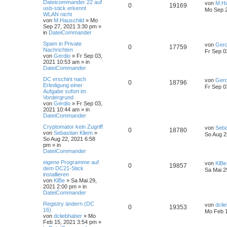
Dateicommander 22 auf
von
M.Ha
0
19169
usb-stick erkennt
Mo Sep 2
WLAN nicht
von
M.Hauschild
»
Mo
Sep 27, 2021 3:30 pm
»
in
DateiCommander
Spam in Private
von
Gerd
0
17759
Nachrichten
Fr Sep 0
von
Gerdio
»
Fr Sep 03,
2021 10:53 am
» in
DateiCommander
DC erschint nach
von
Gerd
0
18796
Erledigung einer
Fr Sep 0
Aufgabe sofort im
Vordergrund
von
Gerdio
»
Fr Sep 03,
2021 10:44 am
» in
DateiCommander
Cryptomator kein Zugriff
von
Seba
0
18780
von
Sebastian Kliem
»
So Aug 2
So Aug 22, 2021 6:58
pm
» in
DateiCommander
eigene Programme auf
von
KlBe
0
19857
dem DC21-Stick
Sa Mai 2
installieren
von
KlBe
»
Sa Mai 29,
2021 2:00 pm
» in
DateiCommander
Registry ändern (DC
von
dcli
0
19353
16)
Mo Feb 1
von
dcliebhaber
»
Mo
Feb 15, 2021 3:54 pm
»