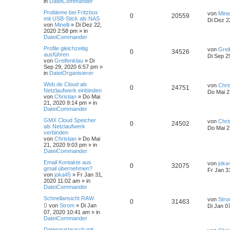
in
DateiCommander
Probleme bei Fritzbox
von
Minel
0
20559
mit USB-Stick als NAS
Di Dez 2
von
Minelli
»
Di Dez 22,
2020 2:58 pm
» in
DateiCommander
Profile gleichzeitig
von
Grei
0
34526
ausführen
Di Sep 2
von
Greifenklau
»
Di
Sep 29, 2020 6:57 pm
»
in
DateiOrganisierer
Web.de Cloud als
von
Chri
0
24751
Netzlaufwerk einbinden
Do Mai 2
von
Christian
»
Do Mai
21, 2020 9:14 pm
» in
DateiCommander
GMX Cloud Speicher
von
Chri
0
24502
als Netzlaufwerk
Do Mai 2
verbinden
von
Christian
»
Do Mai
21, 2020 9:03 pm
» in
DateiCommander
Email Kontakte aus
von
joka
0
32075
gmail übernehmen?
Fr Jan 3
von
joka45
»
Fr Jan 31,
2020 11:02 am
» in
DateiCommander
Schnellansicht RAW
von
Str
0
31463
von
Strom
»
Di Jan
Di Jan 0
07, 2020 10:41 am
» in
DateiCommander
Datenaustausch mit