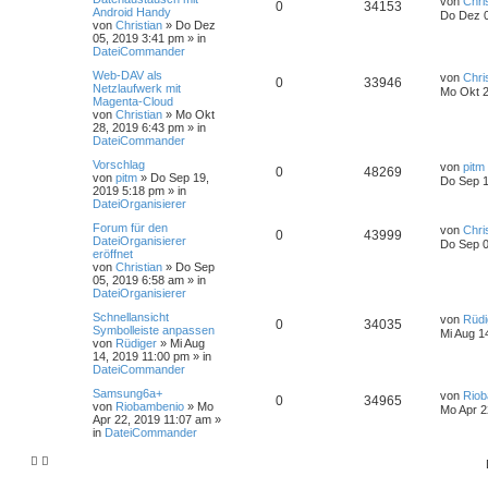
von
Chri
0
34153
Android Handy
Do Dez 0
von
Christian
»
Do Dez
05, 2019 3:41 pm
» in
DateiCommander
Web-DAV als
von
Chri
0
33946
Netzlaufwerk mit
Mo Okt 2
Magenta-Cloud
von
Christian
»
Mo Okt
28, 2019 6:43 pm
» in
DateiCommander
Vorschlag
von
pitm
0
48269
von
pitm
»
Do Sep 19,
Do Sep 1
2019 5:18 pm
» in
DateiOrganisierer
Forum für den
von
Chri
0
43999
DateiOrganisierer
Do Sep 0
eröffnet
von
Christian
»
Do Sep
05, 2019 6:58 am
» in
DateiOrganisierer
Schnellansicht
von
Rüdi
0
34035
Symbolleiste anpassen
Mi Aug 1
von
Rüdiger
»
Mi Aug
14, 2019 11:00 pm
» in
DateiCommander
Samsung6a+
von
Riob
0
34965
von
Riobambenio
»
Mo
Mo Apr 2
Apr 22, 2019 11:07 am
»
in
DateiCommander