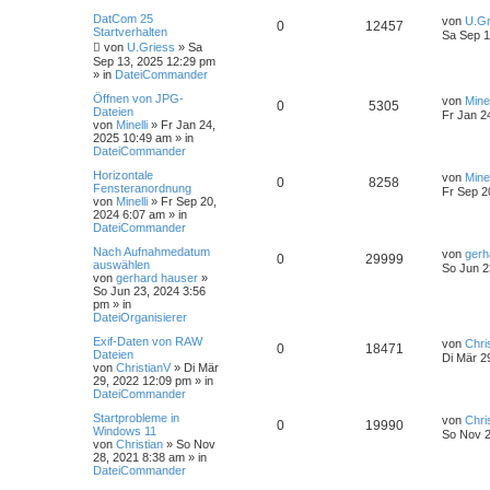
u
DatCom 25
c
von
U.Gr
0
12457
Startverhalten
h
Sa Sep 1
e
von
U.Griess
»
Sa
Sep 13, 2025 12:29 pm
» in
DateiCommander
Öffnen von JPG-
von
Minel
0
5305
Dateien
Fr Jan 2
von
Minelli
»
Fr Jan 24,
2025 10:49 am
» in
DateiCommander
Horizontale
von
Minel
0
8258
Fensteranordnung
Fr Sep 2
von
Minelli
»
Fr Sep 20,
2024 6:07 am
» in
DateiCommander
Nach Aufnahmedatum
von
gerh
0
29999
auswählen
So Jun 2
von
gerhard hauser
»
So Jun 23, 2024 3:56
pm
» in
DateiOrganisierer
Exif-Daten von RAW
von
Chri
0
18471
Dateien
Di Mär 2
von
ChristianV
»
Di Mär
29, 2022 12:09 pm
» in
DateiCommander
Startprobleme in
von
Chri
0
19990
Windows 11
So Nov 2
von
Christian
»
So Nov
28, 2021 8:38 am
» in
DateiCommander