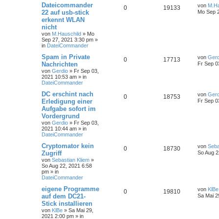
Dateicommander
von
M.Ha
0
19133
22 auf usb-stick
Mo Sep 2
erkennt WLAN
nicht
von
M.Hauschild
»
Mo
Sep 27, 2021 3:30 pm
»
in
DateiCommander
Spam in Private
von
Gerd
0
17713
Nachrichten
Fr Sep 0
von
Gerdio
»
Fr Sep 03,
2021 10:53 am
» in
DateiCommander
DC erschint nach
von
Gerd
0
18753
Erledigung einer
Fr Sep 0
Aufgabe sofort im
Vordergrund
von
Gerdio
»
Fr Sep 03,
2021 10:44 am
» in
DateiCommander
Cryptomator kein
von
Seba
0
18730
Zugriff
So Aug 2
von
Sebastian Kliem
»
So Aug 22, 2021 6:58
pm
» in
DateiCommander
eigene Programme
von
KlBe
0
19810
auf dem DC21-
Sa Mai 2
Stick installieren
von
KlBe
»
Sa Mai 29,
2021 2:00 pm
» in