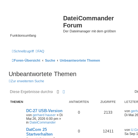
DateiCommander
Forum
Der Dateimanager mit dem größten
Funktionsumfang
Schnellzugriff
FAQ
Foren-Übersicht
Suche
Unbeantwortete Themen
Unbeantwortete Themen
Zur erweiterten Suche
Suche
Erweiterte Suche
Di
THEMEN
ANTWORTEN
ZUGRIFFE
LETZTER
DC-27 USB-Version
von
gerh
0
2133
von
gerhard hauser
»
Di
Di Mai 2
Mai 26, 2026 6:00 pm
»
in
DateiCommander
DatCom 25
von
U.Gr
0
12411
Startverhalten
Sa Sep 1