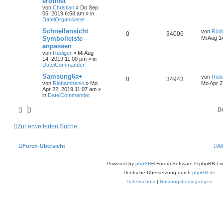
eröffnet
von
Christian
»
Do Sep
05, 2019 6:58 am
» in
DateiOrganisierer
Schnellansicht
von
Rüdi
0
34006
Symbolleiste
Mi Aug 1
anpassen
von
Rüdiger
»
Mi Aug
14, 2019 11:00 pm
» in
DateiCommander
Samsung6a+
von
Riob
0
34943
von
Riobambenio
»
Mo
Mo Apr 2
Apr 22, 2019 11:07 am
»
in
DateiCommander
Di
Zur erweiterten Suche
Foren-Übersicht
Al
Powered by
phpBB
® Forum Software © phpBB Lim
Deutsche Übersetzung durch
phpBB.de
Datenschutz
|
Nutzungsbedingungen