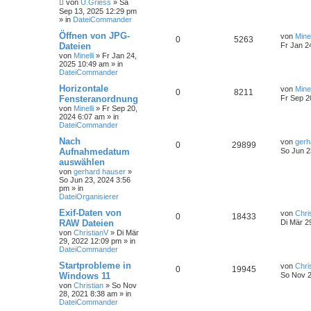
von
U.Griess
»
Sa
Sep 13, 2025 12:29 pm
» in
DateiCommander
Öffnen von JPG-
von
Minel
0
5263
Dateien
Fr Jan 2
von
Minelli
»
Fr Jan 24,
2025 10:49 am
» in
DateiCommander
Horizontale
von
Minel
0
8211
Fensteranordnung
Fr Sep 2
von
Minelli
»
Fr Sep 20,
2024 6:07 am
» in
DateiCommander
Nach
von
gerh
0
29899
Aufnahmedatum
So Jun 2
auswählen
von
gerhard hauser
»
So Jun 23, 2024 3:56
pm
» in
DateiOrganisierer
Exif-Daten von
von
Chri
0
18433
RAW Dateien
Di Mär 2
von
ChristianV
»
Di Mär
29, 2022 12:09 pm
» in
DateiCommander
Startprobleme in
von
Chri
0
19945
Windows 11
So Nov 2
von
Christian
»
So Nov
28, 2021 8:38 am
» in
DateiCommander