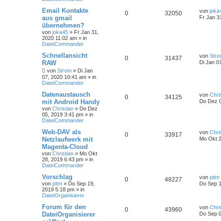
Email Kontakte
von
joka
0
32050
aus gmail
Fr Jan 3
übernehmen?
von
joka45
»
Fr Jan 31,
2020 11:02 am
» in
DateiCommander
Schnellansicht
von
Str
0
31437
RAW
Di Jan 0
von
Strom
»
Di Jan
07, 2020 10:41 am
» in
DateiCommander
Datenaustausch
von
Chri
0
34125
mit Android Handy
Do Dez 0
von
Christian
»
Do Dez
05, 2019 3:41 pm
» in
DateiCommander
Web-DAV als
von
Chri
0
33917
Netzlaufwerk mit
Mo Okt 2
Magenta-Cloud
von
Christian
»
Mo Okt
28, 2019 6:43 pm
» in
DateiCommander
Vorschlag
von
pitm
0
48227
von
pitm
»
Do Sep 19,
Do Sep 1
2019 5:18 pm
» in
DateiOrganisierer
Forum für den
von
Chri
0
43960
DateiOrganisierer
Do Sep 0