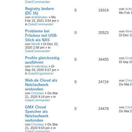
DateiCommander
Registry ändern
von
dcli
0
19319
(DC 16)
Mo Feb 1
von
dcliebhaber
»
Mo
Feb 15, 2021 3:54 pm
»
in
DateiCommander
Probleme bei
von
Minel
0
20523
Fritzbox mit USB-
Di Dez 2
Stick als NAS
von
Minelli
»
Di Dez 22,
2020 2:58 pm
» in
DateiCommander
Profile gleichzeitig
von
Grei
0
34455
ausführen
Di Sep 2
von
Greifenklau
»
Di
Sep 29, 2020 6:57 pm
»
in
DateiOrganisierer
Web.de Cloud als
von
Chri
0
24724
Netzlaufwerk
Do Mai 2
einbinden
von
Christian
»
Do Mai
21, 2020 9:14 pm
» in
DateiCommander
GMX Cloud
von
Chri
0
24478
Speicher als
Do Mai 2
Netzlaufwerk
verbinden
von
Christian
»
Do Mai
21, 2020 9:03 pm
» in
DateiCommander