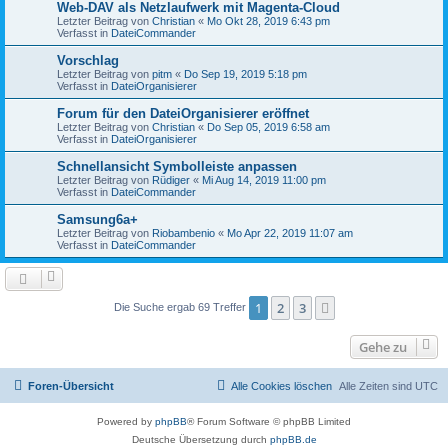
Web-DAV als Netzlaufwerk mit Magenta-Cloud
Letzter Beitrag von
Christian
«
Mo Okt 28, 2019 6:43 pm
Verfasst in
DateiCommander
Vorschlag
Letzter Beitrag von
pitm
«
Do Sep 19, 2019 5:18 pm
Verfasst in
DateiOrganisierer
Forum für den DateiOrganisierer eröffnet
Letzter Beitrag von
Christian
«
Do Sep 05, 2019 6:58 am
Verfasst in
DateiOrganisierer
Schnellansicht Symbolleiste anpassen
Letzter Beitrag von
Rüdiger
«
Mi Aug 14, 2019 11:00 pm
Verfasst in
DateiCommander
Samsung6a+
Letzter Beitrag von
Riobambenio
«
Mo Apr 22, 2019 11:07 am
Verfasst in
DateiCommander
1
2
3
Nächste
Die Suche ergab 69 Treffer
Gehe zu
Foren-Übersicht
Alle Cookies löschen
Alle Zeiten sind
UTC
Powered by
phpBB
® Forum Software © phpBB Limited
Deutsche Übersetzung durch
phpBB.de