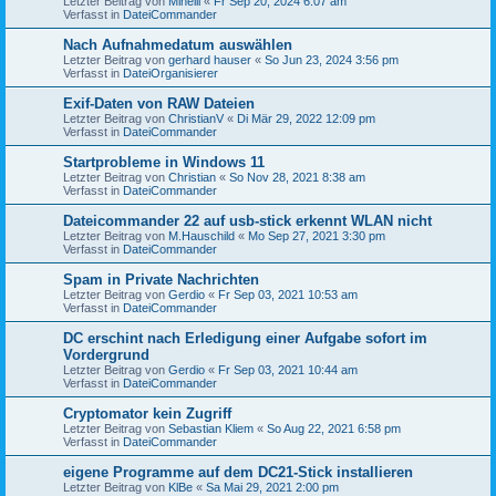
Letzter Beitrag von
Minelli
«
Fr Sep 20, 2024 6:07 am
Verfasst in
DateiCommander
Nach Aufnahmedatum auswählen
Letzter Beitrag von
gerhard hauser
«
So Jun 23, 2024 3:56 pm
Verfasst in
DateiOrganisierer
Exif-Daten von RAW Dateien
Letzter Beitrag von
ChristianV
«
Di Mär 29, 2022 12:09 pm
Verfasst in
DateiCommander
Startprobleme in Windows 11
Letzter Beitrag von
Christian
«
So Nov 28, 2021 8:38 am
Verfasst in
DateiCommander
Dateicommander 22 auf usb-stick erkennt WLAN nicht
Letzter Beitrag von
M.Hauschild
«
Mo Sep 27, 2021 3:30 pm
Verfasst in
DateiCommander
Spam in Private Nachrichten
Letzter Beitrag von
Gerdio
«
Fr Sep 03, 2021 10:53 am
Verfasst in
DateiCommander
DC erschint nach Erledigung einer Aufgabe sofort im
Vordergrund
Letzter Beitrag von
Gerdio
«
Fr Sep 03, 2021 10:44 am
Verfasst in
DateiCommander
Cryptomator kein Zugriff
Letzter Beitrag von
Sebastian Kliem
«
So Aug 22, 2021 6:58 pm
Verfasst in
DateiCommander
eigene Programme auf dem DC21-Stick installieren
Letzter Beitrag von
KlBe
«
Sa Mai 29, 2021 2:00 pm