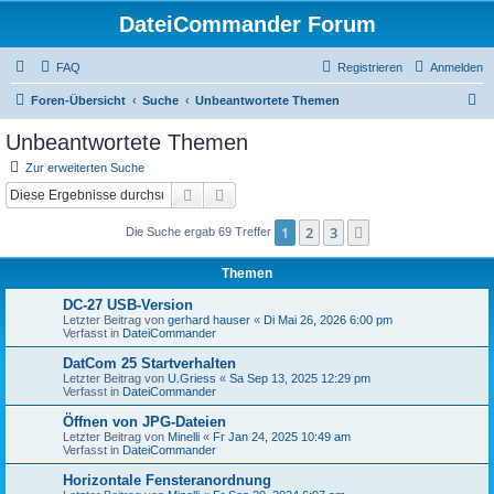
DateiCommander Forum
FAQ
Registrieren
Anmelden
S
Foren-Übersicht
Suche
Unbeantwortete Themen
u
Unbeantwortete Themen
c
Zur erweiterten Suche
h
Suche
Erweiterte Suche
e
1
2
3
Nächste
Die Suche ergab 69 Treffer
Themen
DC-27 USB-Version
Letzter Beitrag von
gerhard hauser
«
Di Mai 26, 2026 6:00 pm
Verfasst in
DateiCommander
DatCom 25 Startverhalten
Letzter Beitrag von
U.Griess
«
Sa Sep 13, 2025 12:29 pm
Verfasst in
DateiCommander
Öffnen von JPG-Dateien
Letzter Beitrag von
Minelli
«
Fr Jan 24, 2025 10:49 am
Verfasst in
DateiCommander
Horizontale Fensteranordnung