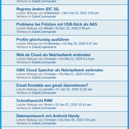
Verfasst in
DateiCommander
Registry ändern (DC 16)
Letzter Beitrag von
dcliebhaber
«
Mo Feb 15, 2021 3:54 pm
Verfasst in
DateiCommander
Probleme bei Fritzbox mit USB-Stick als NAS
Letzter Beitrag von
Minelli
«
Di Dez 22, 2020 2:58 pm
Verfasst in
DateiCommander
Profile gleichzeitig ausführen
Letzter Beitrag von
Greifenklau
«
Di Sep 29, 2020 6:57 pm
Verfasst in
DateiOrganisierer
Web.de Cloud als Netzlaufwerk einbinden
Letzter Beitrag von
Christian
«
Do Mai 21, 2020 9:14 pm
Verfasst in
DateiCommander
GMX Cloud Speicher als Netzlaufwerk verbinden
Letzter Beitrag von
Christian
«
Do Mai 21, 2020 9:03 pm
Verfasst in
DateiCommander
Email Kontakte aus gmail übernehmen?
Letzter Beitrag von
joka45
«
Fr Jan 31, 2020 11:02 am
Verfasst in
DateiCommander
Schnellansicht RAW
Letzter Beitrag von
Strom
«
Di Jan 07, 2020 10:41 am
Verfasst in
DateiCommander
Datenaustausch mit Android Handy
Letzter Beitrag von
Christian
«
Do Dez 05, 2019 3:41 pm
Verfasst in
DateiCommander