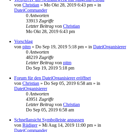
von
Christian
»
Mo Okt 28, 2019 6:43 pm
» in
DateiCommander
0
Antworten
33913
Zugriffe
Letzter Beitrag
von
Christian
Mo Okt 28, 2019 6:43 pm
Vorschlag
von
pitm
»
Do Sep 19, 2019 5:18 pm
» in
DateiOrganisierer
0
Antworten
48219
Zugriffe
Letzter Beitrag
von
pitm
Do Sep 19, 2019 5:18 pm
Forum für den DateiOrganisierer eröffnet
von
Christian
»
Do Sep 05, 2019 6:58 am
» in
DateiOrganisierer
0
Antworten
43951
Zugriffe
Letzter Beitrag
von
Christian
Do Sep 05, 2019 6:58 am
Schnellansicht Symbolleiste anpassen
von
Rüdiger
»
Mi Aug 14, 2019 11:00 pm
» in
DateiCommander