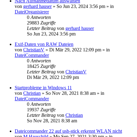
Nach Aufnahmedatum auswählen
von
gerhard hauser
»
So Jun 23, 2024 3:56 pm
» in
DateiOrganisierer
0
Antworten
29883
Zugriffe
Letzter Beitrag
von
gerhard hauser
So Jun 23, 2024 3:56 pm
Exif-Daten von RAW Dateien
von
ChristianV
»
Di Mär 29, 2022 12:09 pm
» in
DateiCommander
0
Antworten
18425
Zugriffe
Letzter Beitrag
von
ChristianV
Di Mär 29, 2022 12:09 pm
Startprobleme in Windows 11
von
Christian
»
So Nov 28, 2021 8:38 am
» in
DateiCommander
0
Antworten
19937
Zugriffe
Letzter Beitrag
von
Christian
So Nov 28, 2021 8:38 am
Dateicommander 22 auf usb-stick erkennt WLAN nicht
von
M.Hauschild
»
Mo Sep 27, 2021 3:30 pm
» in