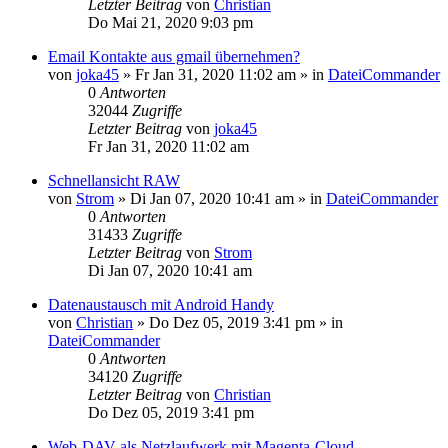
Letzter Beitrag
von
Christian
Do Mai 21, 2020 9:03 pm
Email Kontakte aus gmail übernehmen?
von
joka45
»
Fr Jan 31, 2020 11:02 am
» in
DateiCommander
0
Antworten
32044
Zugriffe
Letzter Beitrag
von
joka45
Fr Jan 31, 2020 11:02 am
Schnellansicht RAW
von
Strom
»
Di Jan 07, 2020 10:41 am
» in
DateiCommander
0
Antworten
31433
Zugriffe
Letzter Beitrag
von
Strom
Di Jan 07, 2020 10:41 am
Datenaustausch mit Android Handy
von
Christian
»
Do Dez 05, 2019 3:41 pm
» in
DateiCommander
0
Antworten
34120
Zugriffe
Letzter Beitrag
von
Christian
Do Dez 05, 2019 3:41 pm
Web-DAV als Netzlaufwerk mit Magenta-Cloud