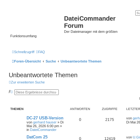
DateiCommander
Forum
Der Dateimanager mit dem größten
Funktionsumfang
Schnellzugriff
FAQ
Foren-Übersicht
Suche
Unbeantwortete Themen
Unbeantwortete Themen
Zur erweiterten Suche
S
E
u
r
c
w
h
e
e
i
THEMEN
ANTWORTEN
ZUGRIFFE
LETZTER
t
e
r
DC-27 USB-Version
von
gerh
0
2175
t
von
gerhard hauser
»
Di
Di Mai 2
e
Mai 26, 2026 6:00 pm
»
S
in
DateiCommander
u
c
DatCom 25
von
U.Gr
0
12419
h