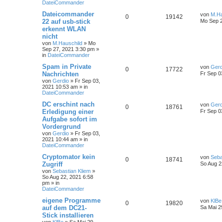
DateiCommander
Dateicommander
von
M.Ha
0
19142
22 auf usb-stick
Mo Sep 2
erkennt WLAN
nicht
von
M.Hauschild
»
Mo
Sep 27, 2021 3:30 pm
»
in
DateiCommander
Spam in Private
von
Gerd
0
17722
Nachrichten
Fr Sep 0
von
Gerdio
»
Fr Sep 03,
2021 10:53 am
» in
DateiCommander
DC erschint nach
von
Gerd
0
18761
Erledigung einer
Fr Sep 0
Aufgabe sofort im
Vordergrund
von
Gerdio
»
Fr Sep 03,
2021 10:44 am
» in
DateiCommander
Cryptomator kein
von
Seba
0
18741
Zugriff
So Aug 2
von
Sebastian Kliem
»
So Aug 22, 2021 6:58
pm
» in
DateiCommander
eigene Programme
von
KlBe
0
19820
auf dem DC21-
Sa Mai 2
Stick installieren