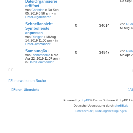
DateiOrganisierer
Do Sep 0
eröffnet
von
Christian
»
Do Sep
05, 2019 6:58 am
» in
DateiOrganisierer
Schnellansicht
von
Rüdi
0
34014
Symbolleiste
Mi Aug 1
anpassen
von
Rüdiger
»
Mi Aug
14, 2019 11:00 pm
» in
DateiCommander
Samsung6a+
von
Riob
0
34947
von
Riobambenio
»
Mo
Mo Apr 2
Apr 22, 2019 11:07 am
»
in
DateiCommander
Zur erweiterten Suche
Foren-Übersicht
Al
Powered by
phpBB
® Forum Software © phpBB Lim
Deutsche Übersetzung durch
phpBB.de
Datenschutz
|
Nutzungsbedingungen