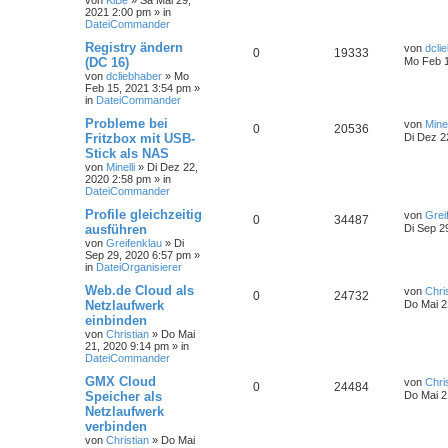
von
KlBe
»
Sa Mai 29,
2021 2:00 pm
» in
DateiCommander
Registry ändern
von
dcli
0
19333
(DC 16)
Mo Feb 1
von
dcliebhaber
»
Mo
Feb 15, 2021 3:54 pm
»
in
DateiCommander
Probleme bei
von
Minel
0
20536
Fritzbox mit USB-
Di Dez 2
Stick als NAS
von
Minelli
»
Di Dez 22,
2020 2:58 pm
» in
DateiCommander
Profile gleichzeitig
von
Grei
0
34487
ausführen
Di Sep 2
von
Greifenklau
»
Di
Sep 29, 2020 6:57 pm
»
in
DateiOrganisierer
Web.de Cloud als
von
Chri
0
24732
Netzlaufwerk
Do Mai 2
einbinden
von
Christian
»
Do Mai
21, 2020 9:14 pm
» in
DateiCommander
GMX Cloud
von
Chri
0
24484
Speicher als
Do Mai 2
Netzlaufwerk
verbinden
von
Christian
»
Do Mai