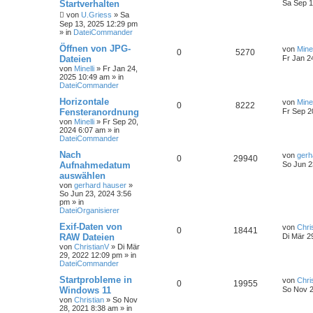
Startverhalten
Sa Sep 1
e
von
U.Griess
»
Sa
Sep 13, 2025 12:29 pm
» in
DateiCommander
Öffnen von JPG-
von
Minel
0
5270
Dateien
Fr Jan 2
von
Minelli
»
Fr Jan 24,
2025 10:49 am
» in
DateiCommander
Horizontale
von
Minel
0
8222
Fensteranordnung
Fr Sep 2
von
Minelli
»
Fr Sep 20,
2024 6:07 am
» in
DateiCommander
Nach
von
gerh
0
29940
Aufnahmedatum
So Jun 2
auswählen
von
gerhard hauser
»
So Jun 23, 2024 3:56
pm
» in
DateiOrganisierer
Exif-Daten von
von
Chri
0
18441
RAW Dateien
Di Mär 2
von
ChristianV
»
Di Mär
29, 2022 12:09 pm
» in
DateiCommander
Startprobleme in
von
Chri
0
19955
Windows 11
So Nov 2
von
Christian
»
So Nov
28, 2021 8:38 am
» in