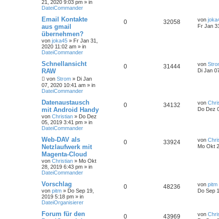
21, 2020 9:03 pm
» in
DateiCommander
Email Kontakte
von
joka
0
32058
aus gmail
Fr Jan 3
übernehmen?
von
joka45
»
Fr Jan 31,
2020 11:02 am
» in
DateiCommander
Schnellansicht
von
Str
0
31444
RAW
Di Jan 0
von
Strom
»
Di Jan
07, 2020 10:41 am
» in
DateiCommander
Datenaustausch
von
Chri
0
34132
mit Android Handy
Do Dez 0
von
Christian
»
Do Dez
05, 2019 3:41 pm
» in
DateiCommander
Web-DAV als
von
Chri
0
33924
Netzlaufwerk mit
Mo Okt 2
Magenta-Cloud
von
Christian
»
Mo Okt
28, 2019 6:43 pm
» in
DateiCommander
Vorschlag
von
pitm
0
48236
von
pitm
»
Do Sep 19,
Do Sep 1
2019 5:18 pm
» in
DateiOrganisierer
Forum für den
von
Chri
0
43969