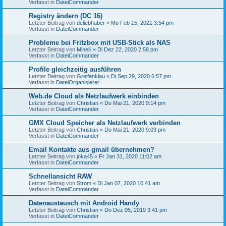
Verfasst in
DateiCommander
Registry ändern (DC 16)
Letzter Beitrag von
dcliebhaber
«
Mo Feb 15, 2021 3:54 pm
Verfasst in
DateiCommander
Probleme bei Fritzbox mit USB-Stick als NAS
Letzter Beitrag von
Minelli
«
Di Dez 22, 2020 2:58 pm
Verfasst in
DateiCommander
Profile gleichzeitig ausführen
Letzter Beitrag von
Greifenklau
«
Di Sep 29, 2020 6:57 pm
Verfasst in
DateiOrganisierer
Web.de Cloud als Netzlaufwerk einbinden
Letzter Beitrag von
Christian
«
Do Mai 21, 2020 9:14 pm
Verfasst in
DateiCommander
GMX Cloud Speicher als Netzlaufwerk verbinden
Letzter Beitrag von
Christian
«
Do Mai 21, 2020 9:03 pm
Verfasst in
DateiCommander
Email Kontakte aus gmail übernehmen?
Letzter Beitrag von
joka45
«
Fr Jan 31, 2020 11:02 am
Verfasst in
DateiCommander
Schnellansicht RAW
Letzter Beitrag von
Strom
«
Di Jan 07, 2020 10:41 am
Verfasst in
DateiCommander
Datenaustausch mit Android Handy
Letzter Beitrag von
Christian
«
Do Dez 05, 2019 3:41 pm
Verfasst in
DateiCommander