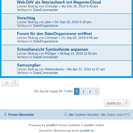
Web-DAV als Netzlaufwerk mit Magenta-Cloud
Letzter Beitrag von
Christian
«
Mo Okt 28, 2019 6:43 pm
Verfasst in
DateiCommander
Vorschlag
Letzter Beitrag von
pitm
«
Do Sep 19, 2019 5:18 pm
Verfasst in
DateiOrganisierer
Forum für den DateiOrganisierer eröffnet
Letzter Beitrag von
Christian
«
Do Sep 05, 2019 6:58 am
Verfasst in
DateiOrganisierer
Schnellansicht Symbolleiste anpassen
Letzter Beitrag von
Rüdiger
«
Mi Aug 14, 2019 11:00 pm
Verfasst in
DateiCommander
Samsung6a+
Letzter Beitrag von
Riobambenio
«
Mo Apr 22, 2019 11:07 am
Verfasst in
DateiCommander
1
2
3
Nächste
Die Suche ergab 69 Treffer
Gehe zu
Foren-Übersicht
Alle Cookies löschen
Alle Zeiten sind
UTC
Powered by
phpBB
® Forum Software © phpBB Limited
Deutsche Übersetzung durch
phpBB.de