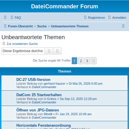
DateiCommander Forum
FAQ
Registrieren
Anmelden
S
Foren-Übersicht
Suche
Unbeantwortete Themen
u
Unbeantwortete Themen
c
Zur erweiterten Suche
h
Suche
Erweiterte Suche
e
1
2
3
Nächste
Die Suche ergab 69 Treffer
Themen
DC-27 USB-Version
Letzter Beitrag von
gerhard hauser
«
Di Mai 26, 2026 6:00 pm
Verfasst in
DateiCommander
DatCom 25 Startverhalten
Letzter Beitrag von
U.Griess
«
Sa Sep 13, 2025 12:29 pm
Verfasst in
DateiCommander
Öffnen von JPG-Dateien
Letzter Beitrag von
Minelli
«
Fr Jan 24, 2025 10:49 am
Verfasst in
DateiCommander
Horizontale Fensteranordnung