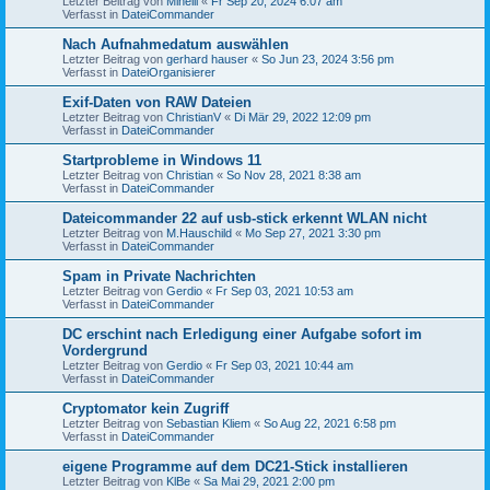
Letzter Beitrag von
Minelli
«
Fr Sep 20, 2024 6:07 am
Verfasst in
DateiCommander
Nach Aufnahmedatum auswählen
Letzter Beitrag von
gerhard hauser
«
So Jun 23, 2024 3:56 pm
Verfasst in
DateiOrganisierer
Exif-Daten von RAW Dateien
Letzter Beitrag von
ChristianV
«
Di Mär 29, 2022 12:09 pm
Verfasst in
DateiCommander
Startprobleme in Windows 11
Letzter Beitrag von
Christian
«
So Nov 28, 2021 8:38 am
Verfasst in
DateiCommander
Dateicommander 22 auf usb-stick erkennt WLAN nicht
Letzter Beitrag von
M.Hauschild
«
Mo Sep 27, 2021 3:30 pm
Verfasst in
DateiCommander
Spam in Private Nachrichten
Letzter Beitrag von
Gerdio
«
Fr Sep 03, 2021 10:53 am
Verfasst in
DateiCommander
DC erschint nach Erledigung einer Aufgabe sofort im
Vordergrund
Letzter Beitrag von
Gerdio
«
Fr Sep 03, 2021 10:44 am
Verfasst in
DateiCommander
Cryptomator kein Zugriff
Letzter Beitrag von
Sebastian Kliem
«
So Aug 22, 2021 6:58 pm
Verfasst in
DateiCommander
eigene Programme auf dem DC21-Stick installieren
Letzter Beitrag von
KlBe
«
Sa Mai 29, 2021 2:00 pm