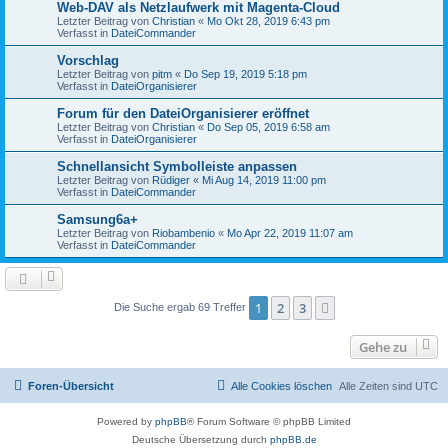
Web-DAV als Netzlaufwerk mit Magenta-Cloud
Letzter Beitrag von
Christian
«
Mo Okt 28, 2019 6:43 pm
Verfasst in
DateiCommander
Vorschlag
Letzter Beitrag von
pitm
«
Do Sep 19, 2019 5:18 pm
Verfasst in
DateiOrganisierer
Forum für den DateiOrganisierer eröffnet
Letzter Beitrag von
Christian
«
Do Sep 05, 2019 6:58 am
Verfasst in
DateiOrganisierer
Schnellansicht Symbolleiste anpassen
Letzter Beitrag von
Rüdiger
«
Mi Aug 14, 2019 11:00 pm
Verfasst in
DateiCommander
Samsung6a+
Letzter Beitrag von
Riobambenio
«
Mo Apr 22, 2019 11:07 am
Verfasst in
DateiCommander
1
2
3
Nächste
Die Suche ergab 69 Treffer
Gehe zu
Foren-Übersicht
Alle Cookies löschen
Alle Zeiten sind
UTC
Powered by
phpBB
® Forum Software © phpBB Limited
Deutsche Übersetzung durch
phpBB.de