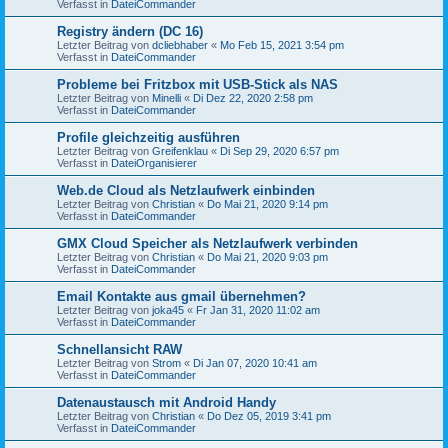
Verfasst in
DateiCommander
Registry ändern (DC 16)
Letzter Beitrag von
dcliebhaber
«
Mo Feb 15, 2021 3:54 pm
Verfasst in
DateiCommander
Probleme bei Fritzbox mit USB-Stick als NAS
Letzter Beitrag von
Minelli
«
Di Dez 22, 2020 2:58 pm
Verfasst in
DateiCommander
Profile gleichzeitig ausführen
Letzter Beitrag von
Greifenklau
«
Di Sep 29, 2020 6:57 pm
Verfasst in
DateiOrganisierer
Web.de Cloud als Netzlaufwerk einbinden
Letzter Beitrag von
Christian
«
Do Mai 21, 2020 9:14 pm
Verfasst in
DateiCommander
GMX Cloud Speicher als Netzlaufwerk verbinden
Letzter Beitrag von
Christian
«
Do Mai 21, 2020 9:03 pm
Verfasst in
DateiCommander
Email Kontakte aus gmail übernehmen?
Letzter Beitrag von
joka45
«
Fr Jan 31, 2020 11:02 am
Verfasst in
DateiCommander
Schnellansicht RAW
Letzter Beitrag von
Strom
«
Di Jan 07, 2020 10:41 am
Verfasst in
DateiCommander
Datenaustausch mit Android Handy
Letzter Beitrag von
Christian
«
Do Dez 05, 2019 3:41 pm
Verfasst in
DateiCommander