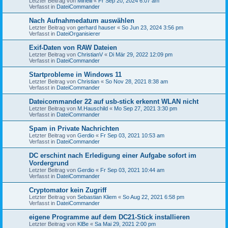
Letzter Beitrag von
Minelli
«
Fr Sep 20, 2024 6:07 am
Verfasst in
DateiCommander
Nach Aufnahmedatum auswählen
Letzter Beitrag von
gerhard hauser
«
So Jun 23, 2024 3:56 pm
Verfasst in
DateiOrganisierer
Exif-Daten von RAW Dateien
Letzter Beitrag von
ChristianV
«
Di Mär 29, 2022 12:09 pm
Verfasst in
DateiCommander
Startprobleme in Windows 11
Letzter Beitrag von
Christian
«
So Nov 28, 2021 8:38 am
Verfasst in
DateiCommander
Dateicommander 22 auf usb-stick erkennt WLAN nicht
Letzter Beitrag von
M.Hauschild
«
Mo Sep 27, 2021 3:30 pm
Verfasst in
DateiCommander
Spam in Private Nachrichten
Letzter Beitrag von
Gerdio
«
Fr Sep 03, 2021 10:53 am
Verfasst in
DateiCommander
DC erschint nach Erledigung einer Aufgabe sofort im
Vordergrund
Letzter Beitrag von
Gerdio
«
Fr Sep 03, 2021 10:44 am
Verfasst in
DateiCommander
Cryptomator kein Zugriff
Letzter Beitrag von
Sebastian Kliem
«
So Aug 22, 2021 6:58 pm
Verfasst in
DateiCommander
eigene Programme auf dem DC21-Stick installieren
Letzter Beitrag von
KlBe
«
Sa Mai 29, 2021 2:00 pm