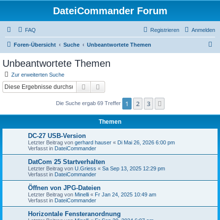
DateiCommander Forum
FAQ
Registrieren
Anmelden
S
Foren-Übersicht
Suche
Unbeantwortete Themen
u
Unbeantwortete Themen
c
Zur erweiterten Suche
h
Suche
Erweiterte Suche
e
1
2
3
Nächste
Die Suche ergab 69 Treffer
Themen
DC-27 USB-Version
Letzter Beitrag von
gerhard hauser
«
Di Mai 26, 2026 6:00 pm
Verfasst in
DateiCommander
DatCom 25 Startverhalten
Letzter Beitrag von
U.Griess
«
Sa Sep 13, 2025 12:29 pm
Verfasst in
DateiCommander
Öffnen von JPG-Dateien
Letzter Beitrag von
Minelli
«
Fr Jan 24, 2025 10:49 am
Verfasst in
DateiCommander
Horizontale Fensteranordnung