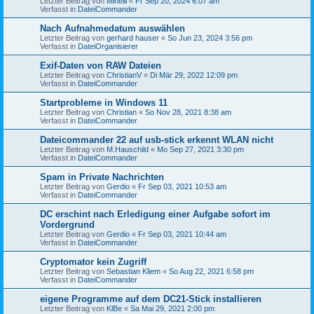
Letzter Beitrag von
Minelli
«
Fr Sep 20, 2024 6:07 am
Verfasst in
DateiCommander
Nach Aufnahmedatum auswählen
Letzter Beitrag von
gerhard hauser
«
So Jun 23, 2024 3:56 pm
Verfasst in
DateiOrganisierer
Exif-Daten von RAW Dateien
Letzter Beitrag von
ChristianV
«
Di Mär 29, 2022 12:09 pm
Verfasst in
DateiCommander
Startprobleme in Windows 11
Letzter Beitrag von
Christian
«
So Nov 28, 2021 8:38 am
Verfasst in
DateiCommander
Dateicommander 22 auf usb-stick erkennt WLAN nicht
Letzter Beitrag von
M.Hauschild
«
Mo Sep 27, 2021 3:30 pm
Verfasst in
DateiCommander
Spam in Private Nachrichten
Letzter Beitrag von
Gerdio
«
Fr Sep 03, 2021 10:53 am
Verfasst in
DateiCommander
DC erschint nach Erledigung einer Aufgabe sofort im
Vordergrund
Letzter Beitrag von
Gerdio
«
Fr Sep 03, 2021 10:44 am
Verfasst in
DateiCommander
Cryptomator kein Zugriff
Letzter Beitrag von
Sebastian Kliem
«
So Aug 22, 2021 6:58 pm
Verfasst in
DateiCommander
eigene Programme auf dem DC21-Stick installieren
Letzter Beitrag von
KlBe
«
Sa Mai 29, 2021 2:00 pm