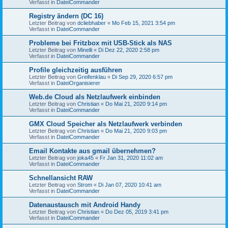
Verfasst in
DateiCommander
Registry ändern (DC 16)
Letzter Beitrag von
dcliebhaber
«
Mo Feb 15, 2021 3:54 pm
Verfasst in
DateiCommander
Probleme bei Fritzbox mit USB-Stick als NAS
Letzter Beitrag von
Minelli
«
Di Dez 22, 2020 2:58 pm
Verfasst in
DateiCommander
Profile gleichzeitig ausführen
Letzter Beitrag von
Greifenklau
«
Di Sep 29, 2020 6:57 pm
Verfasst in
DateiOrganisierer
Web.de Cloud als Netzlaufwerk einbinden
Letzter Beitrag von
Christian
«
Do Mai 21, 2020 9:14 pm
Verfasst in
DateiCommander
GMX Cloud Speicher als Netzlaufwerk verbinden
Letzter Beitrag von
Christian
«
Do Mai 21, 2020 9:03 pm
Verfasst in
DateiCommander
Email Kontakte aus gmail übernehmen?
Letzter Beitrag von
joka45
«
Fr Jan 31, 2020 11:02 am
Verfasst in
DateiCommander
Schnellansicht RAW
Letzter Beitrag von
Strom
«
Di Jan 07, 2020 10:41 am
Verfasst in
DateiCommander
Datenaustausch mit Android Handy
Letzter Beitrag von
Christian
«
Do Dez 05, 2019 3:41 pm
Verfasst in
DateiCommander