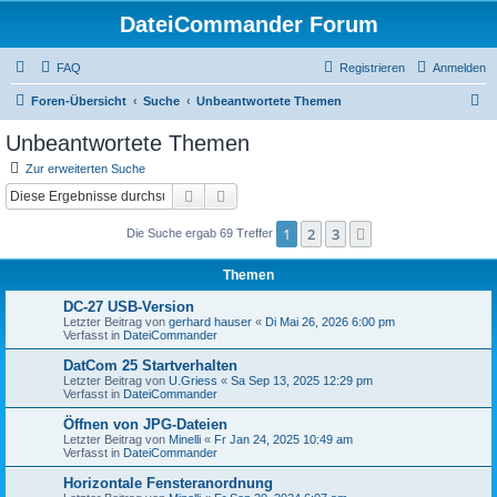
DateiCommander Forum
FAQ
Registrieren
Anmelden
S
Foren-Übersicht
Suche
Unbeantwortete Themen
u
Unbeantwortete Themen
c
Zur erweiterten Suche
h
Suche
Erweiterte Suche
e
1
2
3
Nächste
Die Suche ergab 69 Treffer
Themen
DC-27 USB-Version
Letzter Beitrag von
gerhard hauser
«
Di Mai 26, 2026 6:00 pm
Verfasst in
DateiCommander
DatCom 25 Startverhalten
Letzter Beitrag von
U.Griess
«
Sa Sep 13, 2025 12:29 pm
Verfasst in
DateiCommander
Öffnen von JPG-Dateien
Letzter Beitrag von
Minelli
«
Fr Jan 24, 2025 10:49 am
Verfasst in
DateiCommander
Horizontale Fensteranordnung