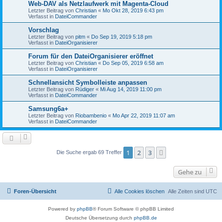
Web-DAV als Netzlaufwerk mit Magenta-Cloud
Letzter Beitrag von
Christian
«
Mo Okt 28, 2019 6:43 pm
Verfasst in
DateiCommander
Vorschlag
Letzter Beitrag von
pitm
«
Do Sep 19, 2019 5:18 pm
Verfasst in
DateiOrganisierer
Forum für den DateiOrganisierer eröffnet
Letzter Beitrag von
Christian
«
Do Sep 05, 2019 6:58 am
Verfasst in
DateiOrganisierer
Schnellansicht Symbolleiste anpassen
Letzter Beitrag von
Rüdiger
«
Mi Aug 14, 2019 11:00 pm
Verfasst in
DateiCommander
Samsung6a+
Letzter Beitrag von
Riobambenio
«
Mo Apr 22, 2019 11:07 am
Verfasst in
DateiCommander
1
2
3
Nächste
Die Suche ergab 69 Treffer
Gehe zu
Foren-Übersicht
Alle Cookies löschen
Alle Zeiten sind
UTC
Powered by
phpBB
® Forum Software © phpBB Limited
Deutsche Übersetzung durch
phpBB.de