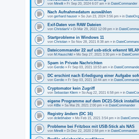
von
Minelli
»
Fr Sep 20, 2024 6:07 am
» in
DateiCommander
Nach Aufnahmedatum auswählen
von
gerhard hauser
»
So Jun 23, 2024 3:56 pm
» in
DateiOrg
Exif-Daten von RAW Dateien
von
ChristianV
»
Di Mär 29, 2022 12:09 pm
» in
DateiComma
Startprobleme in Windows 11
von
Christian
»
So Nov 28, 2021 8:38 am
» in
DateiCommand
Dateicommander 22 auf usb-stick erkennt WLAN
von
M.Hauschild
»
Mo Sep 27, 2021 3:30 pm
» in
DateiComm
Spam in Private Nachrichten
von
Gerdio
»
Fr Sep 03, 2021 10:53 am
» in
DateiCommande
DC erschint nach Erledigung einer Aufgabe sof
von
Gerdio
»
Fr Sep 03, 2021 10:44 am
» in
DateiCommande
Cryptomator kein Zugriff
von
Sebastian Kliem
»
So Aug 22, 2021 6:58 pm
» in
DateiC
eigene Programme auf dem DC21-Stick installi
von
KlBe
»
Sa Mai 29, 2021 2:00 pm
» in
DateiCommander
Registry ändern (DC 16)
von
dcliebhaber
»
Mo Feb 15, 2021 3:54 pm
» in
DateiComm
Probleme bei Fritzbox mit USB-Stick als NAS
von
Minelli
»
Di Dez 22, 2020 2:58 pm
» in
DateiCommander