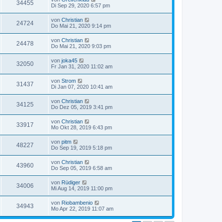
34455
Di Sep 29, 2020 6:57 pm
von
Christian
24724
Do Mai 21, 2020 9:14 pm
von
Christian
24478
Do Mai 21, 2020 9:03 pm
von
joka45
32050
Fr Jan 31, 2020 11:02 am
von
Strom
31437
Di Jan 07, 2020 10:41 am
von
Christian
34125
Do Dez 05, 2019 3:41 pm
von
Christian
33917
Mo Okt 28, 2019 6:43 pm
von
pitm
48227
Do Sep 19, 2019 5:18 pm
von
Christian
43960
Do Sep 05, 2019 6:58 am
von
Rüdiger
34006
Mi Aug 14, 2019 11:00 pm
von
Riobambenio
34943
Mo Apr 22, 2019 11:07 am