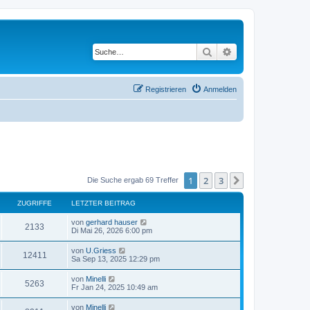
Suche
Erweiterte Suche
Registrieren
Anmelden
1
2
3
Nächste
Die Suche ergab 69 Treffer
ZUGRIFFE
LETZTER BEITRAG
von
gerhard hauser
2133
Di Mai 26, 2026 6:00 pm
von
U.Griess
12411
Sa Sep 13, 2025 12:29 pm
von
Minelli
5263
Fr Jan 24, 2025 10:49 am
von
Minelli