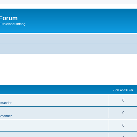
Forum
 Funktionsumfang
ANTWORTEN
0
mmander
0
mmander
0