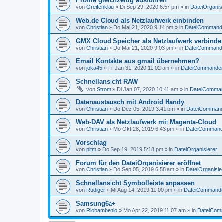
Profile gleichzeitig ausführen
von
Greifenklau
»
Di Sep 29, 2020 6:57 pm
» in
DateiOrganis
Web.de Cloud als Netzlaufwerk einbinden
von
Christian
»
Do Mai 21, 2020 9:14 pm
» in
DateiCommand
GMX Cloud Speicher als Netzlaufwerk verbinde
von
Christian
»
Do Mai 21, 2020 9:03 pm
» in
DateiCommand
Email Kontakte aus gmail übernehmen?
von
joka45
»
Fr Jan 31, 2020 11:02 am
» in
DateiCommande
Schnellansicht RAW
von
Strom
»
Di Jan 07, 2020 10:41 am
» in
DateiComma
Datenaustausch mit Android Handy
von
Christian
»
Do Dez 05, 2019 3:41 pm
» in
DateiComman
Web-DAV als Netzlaufwerk mit Magenta-Cloud
von
Christian
»
Mo Okt 28, 2019 6:43 pm
» in
DateiCommand
Vorschlag
von
pitm
»
Do Sep 19, 2019 5:18 pm
» in
DateiOrganisierer
Forum für den DateiOrganisierer eröffnet
von
Christian
»
Do Sep 05, 2019 6:58 am
» in
DateiOrganisie
Schnellansicht Symbolleiste anpassen
von
Rüdiger
»
Mi Aug 14, 2019 11:00 pm
» in
DateiCommand
Samsung6a+
von
Riobambenio
»
Mo Apr 22, 2019 11:07 am
» in
DateiCom