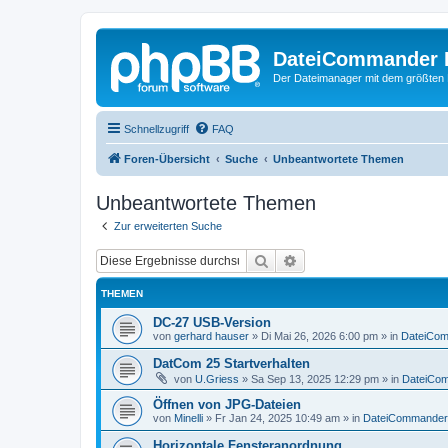
DateiCommander 
Der Dateimanager mit dem größten
Schnellzugriff
FAQ
Foren-Übersicht
Suche
Unbeantwortete Themen
Unbeantwortete Themen
Zur erweiterten Suche
Suche
Erweiterte Suche
THEMEN
DC-27 USB-Version
von
gerhard hauser
»
Di Mai 26, 2026 6:00 pm
» in
DateiCo
DatCom 25 Startverhalten
von
U.Griess
»
Sa Sep 13, 2025 12:29 pm
» in
DateiCo
Öffnen von JPG-Dateien
von
Minelli
»
Fr Jan 24, 2025 10:49 am
» in
DateiCommander
Horizontale Fensteranordnung