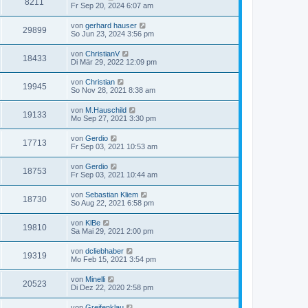
8211
Fr Sep 20, 2024 6:07 am
von
gerhard hauser
29899
So Jun 23, 2024 3:56 pm
von
ChristianV
18433
Di Mär 29, 2022 12:09 pm
von
Christian
19945
So Nov 28, 2021 8:38 am
von
M.Hauschild
19133
Mo Sep 27, 2021 3:30 pm
von
Gerdio
17713
Fr Sep 03, 2021 10:53 am
von
Gerdio
18753
Fr Sep 03, 2021 10:44 am
von
Sebastian Kliem
18730
So Aug 22, 2021 6:58 pm
von
KlBe
19810
Sa Mai 29, 2021 2:00 pm
von
dcliebhaber
19319
Mo Feb 15, 2021 3:54 pm
von
Minelli
20523
Di Dez 22, 2020 2:58 pm
von
Greifenklau