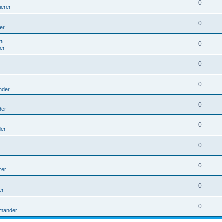
0
ierer
0
er
n
0
er
0
r
0
nder
0
der
0
er
0
0
rer
0
er
0
mander