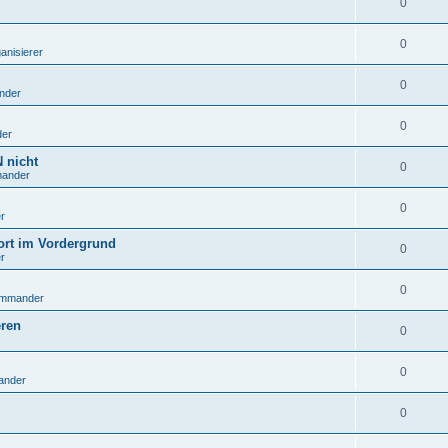
0
0
anisierer
0
nder
0
er
 nicht
0
ander
0
r
ort im Vordergrund
0
r
0
ommander
eren
0
0
ander
0