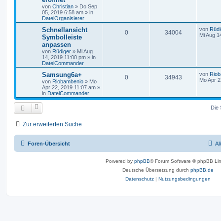
von
Christian
»
Do Sep
05, 2019 6:58 am
» in
DateiOrganisierer
Schnellansicht
von
Rüdi
0
34004
Mi Aug 1
Symbolleiste
anpassen
von
Rüdiger
»
Mi Aug
14, 2019 11:00 pm
» in
DateiCommander
Samsung6a+
von
Riob
0
34943
Mo Apr 2
von
Riobambenio
»
Mo
Apr 22, 2019 11:07 am
»
in
DateiCommander
Die 
Zur erweiterten Suche
Foren-Übersicht
Al
Powered by
phpBB
® Forum Software © phpBB Lim
Deutsche Übersetzung durch
phpBB.de
Datenschutz
|
Nutzungsbedingungen