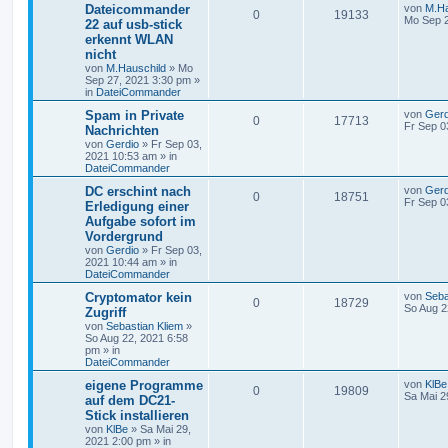
Dateicommander
von
M.Ha
0
19133
Mo Sep 2
22 auf usb-stick
erkennt WLAN
nicht
von
M.Hauschild
»
Mo
Sep 27, 2021 3:30 pm
»
in
DateiCommander
Spam in Private
von
Gerd
0
17713
Fr Sep 0
Nachrichten
von
Gerdio
»
Fr Sep 03,
2021 10:53 am
» in
DateiCommander
DC erschint nach
von
Gerd
0
18751
Fr Sep 0
Erledigung einer
Aufgabe sofort im
Vordergrund
von
Gerdio
»
Fr Sep 03,
2021 10:44 am
» in
DateiCommander
Cryptomator kein
von
Seba
0
18729
So Aug 2
Zugriff
von
Sebastian Kliem
»
So Aug 22, 2021 6:58
pm
» in
DateiCommander
eigene Programme
von
KlBe
0
19809
Sa Mai 2
auf dem DC21-
Stick installieren
von
KlBe
»
Sa Mai 29,
2021 2:00 pm
» in