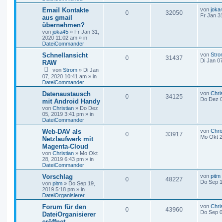
Email Kontakte
von
joka
0
32050
Fr Jan 3
aus gmail
übernehmen?
von
joka45
»
Fr Jan 31,
2020 11:02 am
» in
DateiCommander
Schnellansicht
von
Str
0
31437
Di Jan 0
RAW
von
Strom
»
Di Jan
07, 2020 10:41 am
» in
DateiCommander
Datenaustausch
von
Chri
0
34125
Do Dez 0
mit Android Handy
von
Christian
»
Do Dez
05, 2019 3:41 pm
» in
DateiCommander
Web-DAV als
von
Chri
0
33917
Mo Okt 2
Netzlaufwerk mit
Magenta-Cloud
von
Christian
»
Mo Okt
28, 2019 6:43 pm
» in
DateiCommander
Vorschlag
von
pitm
0
48227
Do Sep 1
von
pitm
»
Do Sep 19,
2019 5:18 pm
» in
DateiOrganisierer
Forum für den
von
Chri
0
43960
Do Sep 0
DateiOrganisierer
eröffnet