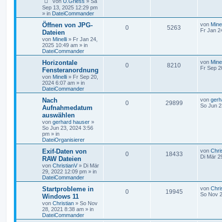
von
U.Griess
»
Sa
Sep 13, 2025 12:29 pm
» in
DateiCommander
Öffnen von JPG-
von
Minel
0
5263
Fr Jan 2
Dateien
von
Minelli
»
Fr Jan 24,
2025 10:49 am
» in
DateiCommander
Horizontale
von
Minel
0
8210
Fr Sep 2
Fensteranordnung
von
Minelli
»
Fr Sep 20,
2024 6:07 am
» in
DateiCommander
Nach
von
gerh
0
29899
So Jun 2
Aufnahmedatum
auswählen
von
gerhard hauser
»
So Jun 23, 2024 3:56
pm
» in
DateiOrganisierer
Exif-Daten von
von
Chri
0
18433
Di Mär 2
RAW Dateien
von
ChristianV
»
Di Mär
29, 2022 12:09 pm
» in
DateiCommander
Startprobleme in
von
Chri
0
19945
So Nov 2
Windows 11
von
Christian
»
So Nov
28, 2021 8:38 am
» in
DateiCommander