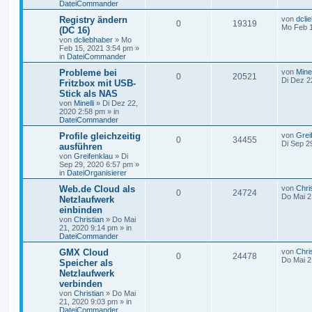
DateiCommander
Registry ändern
von
dcli
0
19319
Mo Feb 1
(DC 16)
von
dcliebhaber
»
Mo
Feb 15, 2021 3:54 pm
»
in
DateiCommander
Probleme bei
von
Minel
0
20521
Di Dez 2
Fritzbox mit USB-
Stick als NAS
von
Minelli
»
Di Dez 22,
2020 2:58 pm
» in
DateiCommander
Profile gleichzeitig
von
Grei
0
34455
Di Sep 2
ausführen
von
Greifenklau
»
Di
Sep 29, 2020 6:57 pm
»
in
DateiOrganisierer
Web.de Cloud als
von
Chri
0
24724
Do Mai 2
Netzlaufwerk
einbinden
von
Christian
»
Do Mai
21, 2020 9:14 pm
» in
DateiCommander
GMX Cloud
von
Chri
0
24478
Do Mai 2
Speicher als
Netzlaufwerk
verbinden
von
Christian
»
Do Mai
21, 2020 9:03 pm
» in
DateiCommander