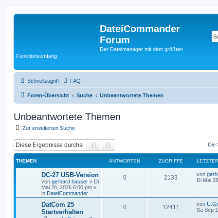
DateiCommander
Forum
Der Dateimanager mit dem größten
Funktionsumfang
Schnellzugriff
FAQ
Foren-Übersicht
Suche
Unbeantwortete Themen
Unbeantwortete Themen
Zur erweiterten Suche
Suche
Erweiterte Suche
Die 
THEMEN
ANTWORTEN
ZUGRIFFE
LETZTER
DC-27 USB-Version
von
gerh
0
2133
Di Mai 2
von
gerhard hauser
»
Di
Mai 26, 2026 6:00 pm
»
in
DateiCommander
DatCom 25
von
U.Gr
0
12411
Sa Sep 1
Startverhalten